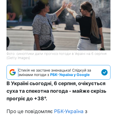
Фото: синоптики дали прогноз погоди в Україні на 6 серпня
(Getty Images)
Стихія не застане зненацька! Слідкуй за
змінами погоди з
РБК-Україна у Google
В Україні сьогодні, 6 серпня, очікується
суха та спекотна погода - майже скрізь
прогріє до +38°.
Про це повідомляє
РБК-Україна
з