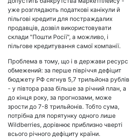
допустить банкрутства маркетплейсу -
уже розглядають податкові канікули й
пільгові кредити для постраждалих
продавців, дозвіл використовувати
склади "Пошти Росії", а можливо, і
пільгове кредитування самої компанії.
Проблема в тому, що і в держави ресурс
обмежений: за перше півріччя дефіцит
бюджету РФ сягнув 5,7 трильйона рублів
- у півтора раза більше за річний план, а
до кінця року, за прогнозами, може
зрости до 7-8 трильйонів. Тобто сума,
потрібна для порятунку одного лише
Wildberries, дорівнює приблизно чверті
всього річного дефіциту країни.