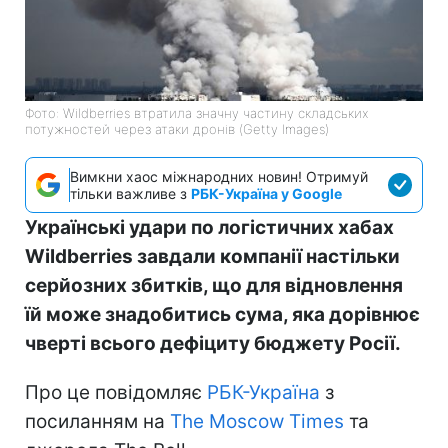
Фото: Wildberries втратила значну частину складських
потужностей через атаки дронів (Getty Images)
Вимкни хаос міжнародних новин! Отримуй
тільки важливе з
РБК-Україна у Google
Українські удари по логістичних хабах
Wildberries завдали компанії настільки
серйозних збитків, що для відновлення
їй може знадобитись сума, яка дорівнює
чверті всього дефіциту бюджету Росії.
Про це повідомляє
РБК-Україна
з
посиланням на
The Moscow Times
та