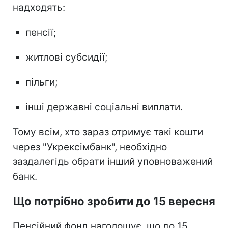
надходять:
пенсії;
житлові субсидії;
пільги;
інші державні соціальні виплати.
Тому всім, хто зараз отримує такі кошти
через "Укрексімбанк", необхідно
заздалегідь обрати інший уповноважений
банк.
Що потрібно зробити до 15 вересня
Пенсійний фонд наголошує, що до 15