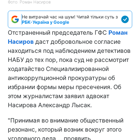
Фото: Роман Насиров
Не витрачай час на шум! Читай тільки суть з
РБК-Україна у Google
Отстраненный председатель ГФС
Роман
Насиров
даст добровольное согласие
находиться под наблюдением детективов
НАБУ до тех пор, пока суд не рассмотрит
ходатайство Специализированной
антикоррупционной прокуратуры об
избрании формы меры пресечения. Об
этом журналистам заявил адвокат
Насирова Александр Лысак.
"Принимая во внимание общественный
резонанс, который возник вокруг этого
уголовного дела ... проявить