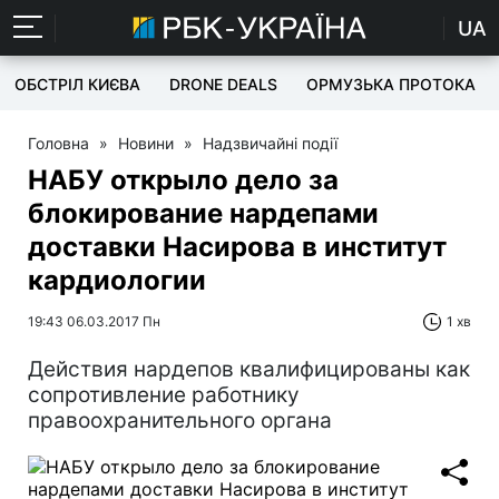
UA
ОБСТРІЛ КИЄВА
DRONE DEALS
ОРМУЗЬКА ПРОТОКА
Головна
»
Новини
»
Надзвичайні події
НАБУ открыло дело за
блокирование нардепами
доставки Насирова в институт
кардиологии
19:43 06.03.2017 Пн
1 хв
Действия нардепов квалифицированы как
сопротивление работнику
правоохранительного органа