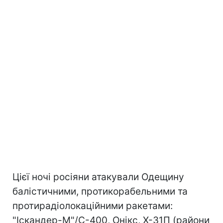
Цієї ночі росіяни атакували Одещину
балістичними, протикорабельними та
протирадіолокаційними ракетами:
"Іскандер-М"/С-400, Онікс, Х-31П (райони