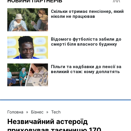
Головна
»
Бізнес
»
Tech
Незвичайний астероїд
приховував таємницю 170