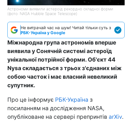
Астрономи виявили астероїд рекордно складної форми
(фото: NASA Hubble Space Telescope)
Не витрачай час на шум! Читай тільки суть з
РБК-Україна у Google
Міжнародна група астрономів вперше
виявила у Сонячній системі астероїд
унікальної потрійної форми. Об'єкт 44
Nysa складається з трьох з'єднаних між
собою часток і має власний невеликий
супутник.
Про це інформує
РБК-Україна
з
посиланням на дослідження NASA,
опубліковане на сервері препринтів
arXiv
.