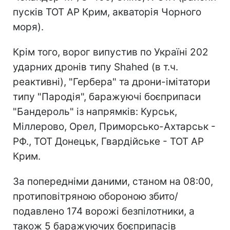
пусків ТОТ АР Крим, акваторія Чорного
моря).
Крім того, ворог випустив по Україні 202
ударних дронів типу Shahed (в т.ч.
реактивні), "Гербера" та дрони-імітатори
типу "Пародія", баражуючі боєприпаси
"Бандероль" із напрямків: Курськ,
Міллерово, Орел, Приморсько-Ахтарськ -
РФ., ТОТ Донецьк, Гвардійське - ТОТ АР
Крим.
За попередніми даними, станом на 08:00,
протиповітряною обороною збито/
подавлено 174 ворожі безпілотники, а
також 5 баражуючих боєприпасів