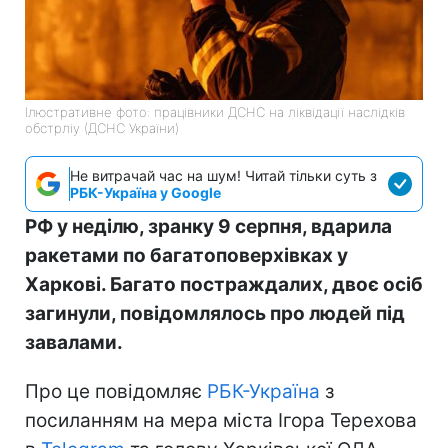
Ілюстративне фото: працівники ДСНС на ліквідації наслідків
обстрліу (ДСНС України)
Не витрачай час на шум! Читай тільки суть з
РБК-Україна у Google
РФ у неділю, зранку 9 серпня, вдарила
ракетами по багатоповерхівках у
Харкові. Багато постраждалих, двоє осіб
загинули, повідомлялось про людей під
завалами.
Про це повідомляє
РБК-Україна
з
посиланням на мера міста Ігора Терехова