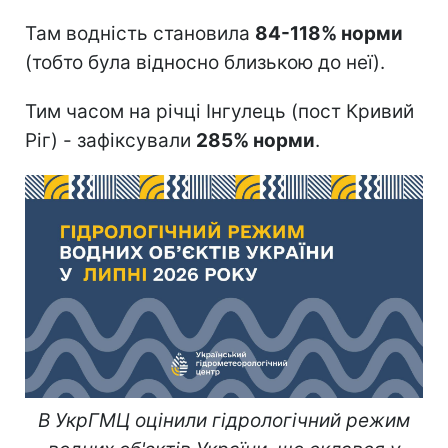
Там водність становила
84-118% норми
(тобто була відносно близькою до неї).
Тим часом на річці Інгулець (пост Кривий
Ріг) - зафіксували
285% норми
.
В УкрГМЦ оцінили гідрологічний режим