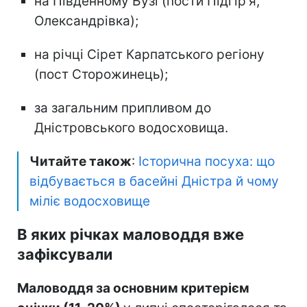
на Південному Бузі (пости Підгір'я,
Олександрівка);
на річці Сірет Карпатського регіону
(пост Сторожинець);
за загальним припливом до
Дністровського водосховища.
Читайте також
:
Історична посуха: що
відбувається в басейні Дністра й чому
міліє водосховище
В яких річках маловоддя вже
зафіксували
Маловоддя за основним критерієм