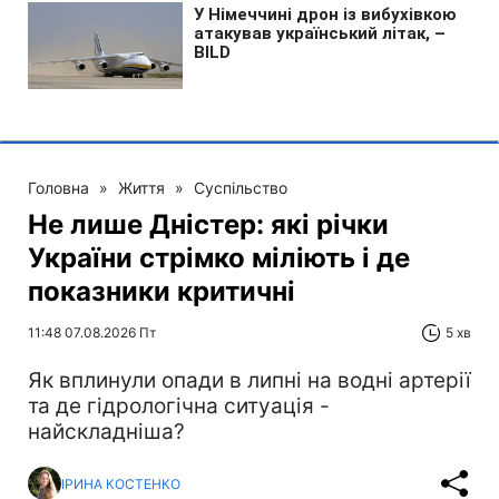
Головна
»
Життя
»
Суспільство
Не лише Дністер: які річки
України стрімко міліють і де
показники критичні
11:48 07.08.2026 Пт
5 хв
Як вплинули опади в липні на водні артерії
та де гідрологічна ситуація -
найскладніша?
ІРИНА КОСТЕНКО