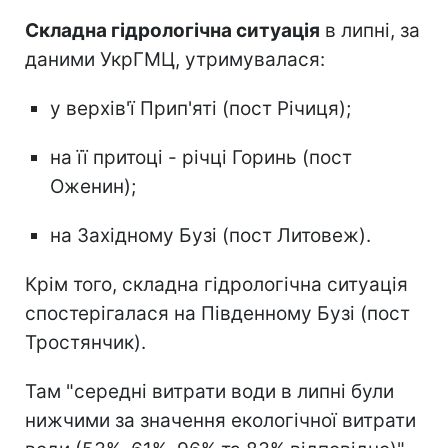
Складна гідрологічна ситуація
в липні, за
даними УкрГМЦ, утримувалася:
у верхів'ї Прип'яті (пост Річиця);
на її притоці - річці Горинь (пост
Оженин);
на Західному Бузі (пост Литовеж).
Крім того, складна гідрологічна ситуація
спостерігалася на Південному Бузі (пост
Тростянчик).
Там "середні витрати води в липні були
нижчими за значення екологічної витрати