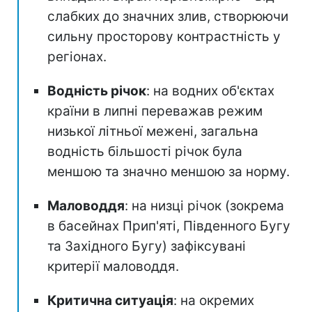
слабких до значних злив, створюючи
сильну просторову контрастність у
регіонах.
Водність річок
: на водних об'єктах
країни в липні переважав режим
низької літньої межені, загальна
водність більшості річок була
меншою та значно меншою за норму.
Маловоддя
: на низці річок (зокрема
в басейнах Прип'яті, Південного Бугу
та Західного Бугу) зафіксувані
критерії маловоддя.
Критична ситуація
: на окремих