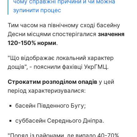
чому справжні причини й чи можна
зупинити процес
Тим часом на північному сході басейну
Десни місцями спостерігалися
значення
120-150% норми
.
"Що відображає локальний характер
дощів", - пояснили фахівці УкрГМЦ.
Строкатим розподілом опадів
у цей
період характеризувалися:
басейн Південного Бугу;
суббасейн Середнього Дніпра.
"Поряд із районами, де випало 40-70%