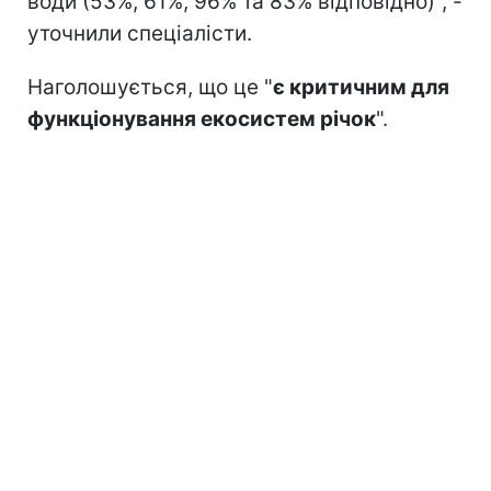
води (53%, 61%, 96% та 83% відповідно)", -
уточнили спеціалісти.
Наголошується, що це "
є критичним для
функціонування екосистем річок
".