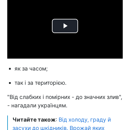
Play
Video
як за часом;
так і за територією.
"Від слабких і помірних - до значних злив",
- нагадали українцям.
Читайте також
:
Від холоду, граду й
засухи до шкідників. Врожай яких