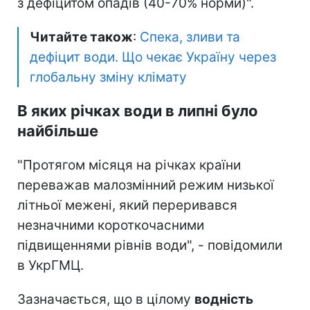
з дефіцитом опадів (40-70% норми)".
Читайте також
:
Спека, зливи та
дефіцит води. Що чекає Україну через
глобальну зміну клімату
В яких річках води в липні було
найбільше
"Протягом місяця на річках країни
переважав малозмінний режим низької
літньої межені, який переривався
незначними короткочасними
підвищеннями рівнів води", - повідомили
в УкрГМЦ.
Зазначається, що в цілому
водність