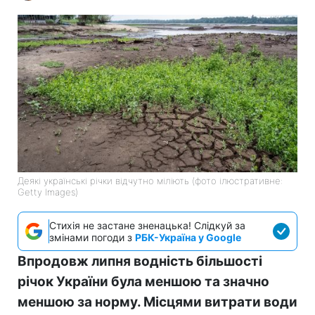
Деякі українські річки відчутно міліють (фото ілюстративне:
Getty Images)
Стихія не застане зненацька! Слідкуй за
змінами погоди з
РБК-Україна у Google
Впродовж липня водність більшості
річок України була меншою та значно
меншою за норму. Місцями витрати води