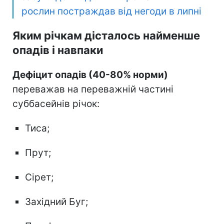
рослин постраждав від негоди в липні
Яким річкам дісталось найменше
опадів і навпаки
Дефіцит опадів (40-80% норми)
переважав на переважній частині
суббасейнів річок:
Тиса;
Прут;
Сірет;
Західний Буг;