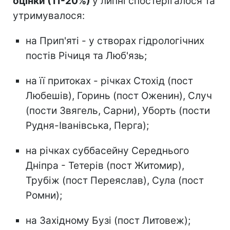
оцінки (11-20%)
у липні спостерігалося та
утримувалося:
на Прип'яті - у створах гідрологічних
постів Річиця та Люб'язь;
на її притоках - річках Стохід (пост
Любешів), Горинь (пост Оженин), Случ
(пости Звягель, Сарни), Уборть (пости
Рудня-Іванівська, Перга);
на річках суббасейну Середнього
Дніпра - Тетерів (пост Житомир),
Трубіж (пост Переяслав), Сула (пост
Ромни);
на Західному Бузі (пост Литовеж);