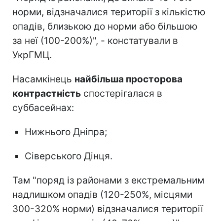
норми, відзначалися території з кількістю
опадів, близькою до норми або більшою
за неї (100-200%)", - констатували в
УкрГМЦ.
Насамкінець
найбільша просторова
контрастність
спостерігалася в
суббасейнах:
Нижнього Дніпра;
Сіверського Дінця.
Там "поряд із районами з екстремальним
надлишком опадів (120-250%, місцями
300-320% норми) відзначалися території