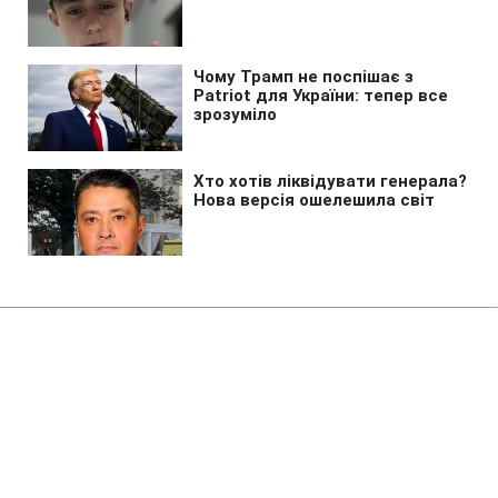
Головна
»
Новини
»
У світі
Трамп різко відреагував на
чутки про конфлікт з Гегсетом
21:40 06.08.2026 Чт
2 хв