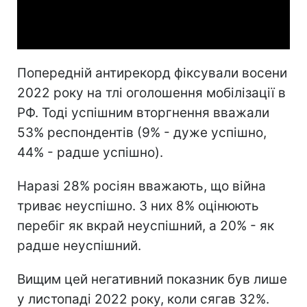
Video
Попередній антирекорд фіксували восени
2022 року на тлі оголошення мобілізації в
РФ. Тоді успішним вторгнення вважали
53% респондентів (9% - дуже успішно,
44% - радше успішно).
Наразі 28% росіян вважають, що війна
триває неуспішно. З них 8% оцінюють
перебіг як вкрай неуспішний, а 20% - як
радше неуспішний.
Вищим цей негативний показник був лише
у листопаді 2022 року, коли сягав 32%.