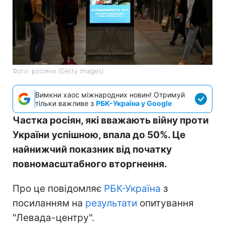
Фото: росіяни (Getty Images)
Вимкни хаос міжнародних новин! Отримуй
тільки важливе з
РБК-Україна у Google
Частка росіян, які вважають війну проти
України успішною, впала до 50%. Це
найнижчий показник від початку
повномасштабного вторгнення.
Про це повідомляє
РБК-Україна
з
посиланням на
результати
опитування
"Левада-центру".