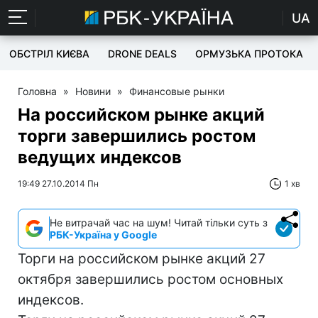
UA
ОБСТРІЛ КИЄВА
DRONE DEALS
ОРМУЗЬКА ПРОТОКА
Головна
»
Новини
»
Финансовые рынки
На российском рынке акций
торги завершились ростом
ведущих индексов
19:49 27.10.2014 Пн
1 хв
Не витрачай час на шум! Читай тільки суть з
РБК-Україна у Google
Торги на российском рынке акций 27
октября завершились ростом основных
индексов.