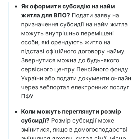
Як оформити субсидію на найм
житла для ВПО?
Подати заяву на
призначення субсидії на найм житла
можуть внутрішньо переміщені
особи, які орендують житло на
підставі офіційного договору найму.
Звернутися можна до будь-якого
сервісного центру Пенсійного фонду
України або подати документи онлайн
через вебпортал електронних послуг
ПФУ.
Коли можуть переглянути розмір
субсидії?
Розмір субсидії може
змінитися, якщо в домогосподарстві
змінилися доходи, склад сім'ї, місце