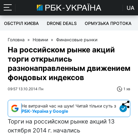
UA
ОБСТРІЛ КИЄВА
DRONE DEALS
ОРМУЗЬКА ПРОТОКА
Головна
»
Новини
»
Финансовые рынки
На российском рынке акций
торги открылись
разнонаправленным движением
фондовых индексов
09:57 13.10.2014 Пн
1 хв
Не витрачай час на шум! Читай тільки суть з
РБК-Україна у Google
Торги на российском рынке акций 13
октября 2014 г. начались