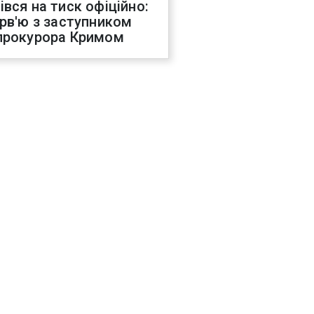
івся на тиск офіційно:
ерв'ю з заступником
прокурора Кримом