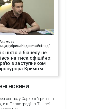
 Акимова
ниця рубрики Надзвичайні події
ік ніхто з бізнесу не
івся на тиск офіційно:
ерв'ю з заступником
прокурора Кримом
ВНІ НОВИНИ
з світла, у Харкові "приліт" в
, а в Павлограді - в ТЦ: всі