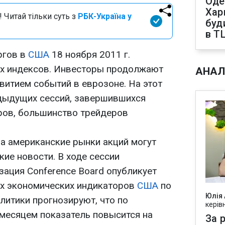
Оде
Харк
 Читай тільки суть з
РБК-Україна у
буд
в Т
ргов в
США
18 ноября 2011 г.
х индексов. Инвесторы продолжают
АНАЛ
витием событий в еврозоне. На этот
редыдущих сессий, завершившихся
ов, большинство трейдеров
а американские рынки акций могут
ие новости. В ходе сессии
зация Conference Board опубликует
их экономических индикаторов
США
по
Юлія
алитики прогнозируют, что по
керів
месяцем показатель повысится на
За р