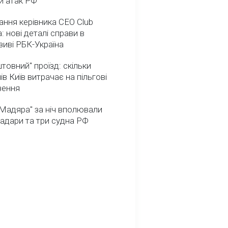
и атак РФ
ння керівника CEO Club
: нові деталі справи в
иві РБК-Україна
товний" проїзд: скільки
ів Київ витрачає на пільгові
зення
Мадяра" за ніч вполювали
радари та три судна РФ