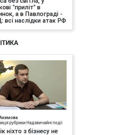
са без світла, у
ові "приліт" в
инок, а в Павлограді -
Ц: всі наслідки атак РФ
ІТИКА
 Акимова
ниця рубрики Надзвичайні події
ік ніхто з бізнесу не