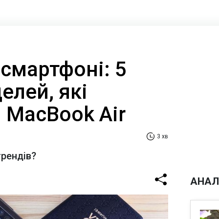
 смартфоні: 5
елей, які
 MacBook Air
3 хв
трендів?
АНАЛ