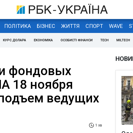
ПОЛІТИКА
БІЗНЕС
ЖИТТЯ
СПОРТ
WAVE
S
КУРС ДОЛАРА
ЕКОНОМІКА
ОСОБИСТІ ФІНАНСИ
TECH
MILTECH
НОВИ
и фондовых
ША 18 ноября
подъем ведущих
1 хв