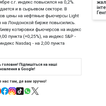
ябре с.г. индекс повысился на 0,2%.
жал
інт
дается и в сырьевом секторе. В
Ген
ов цены на нефтяные фьючерсы Light
 на Лондонской бирже повысились.
 Киеву котировки фьючерсов на индекс
00 пункта (+0,25%), на индекс S&P -
 индекс Nasdaq - на 2,00 пункта
ь головне! Підпишіться на наші
новлення в Google!
 нас там, де вам зручно!