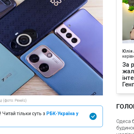
Юлія
керів
За р
жал
інт
Ген
 (фото: Pexels)
ГОЛО
 Читай тільки суть з
РБК-Україна у
Одеса бе
будинок