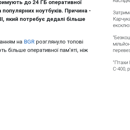
наслідк
римують до 24 ГБ оперативної
ка популярних ноутбуків. Причина -
Затрима
І, який потребує дедалі більше
Карчука
ексклюз
"Безкош
анням на
BGR
розглянуло топові
мільйон
ть більше оперативної пам'яті, ніж
переве
"Птахи 
С-400, 