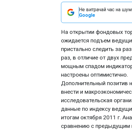
Не витрачай час на шум!
Google
На открытии фондовых то
ожидается подъем ведущи
пристально следить за раз
раз, в отличие от двух п
мощным спадом индикатор
настроены оптимистично.
Дополнительный позитив н
внести и макроэкономическ
исследовательская органи
данные по индексу ведущ
итогам октября 2011 г. Ан
сравнению с предыдущим 