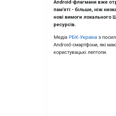
Android-флагмани вже от
пам'яті - більше, ніж низ
нові вимоги локального Ш
ресурсів.
Медіа
РБК-Україна
з посил
Android-смартфони, які маю
користувацькі лептопи.