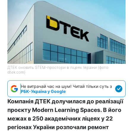
ДТЕК оновить STEM-простори в ліцеях України (фото:
dtek.com)
Не витрачай час на шум! Читай тільки суть з
РБК-Україна у Google
Компанія ДТЕК долучилася до реалізації
проєкту Modern Learning Spaces. В його
межах в 250 академічних ліцеях у 22
регіонах України розпочали ремонт