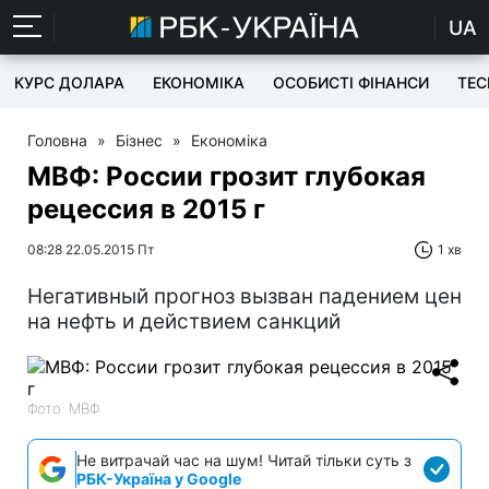
UA
КУРС ДОЛАРА
ЕКОНОМІКА
ОСОБИСТІ ФІНАНСИ
TEC
Головна
»
Бізнес
»
Економіка
МВФ: России грозит глубокая
рецессия в 2015 г
08:28 22.05.2015 Пт
1 хв
Негативный прогноз вызван падением цен
на нефть и действием санкций
Фото: МВФ
Не витрачай час на шум! Читай тільки суть з
РБК-Україна у Google