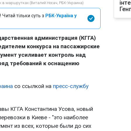
інт
ок в маршрутках (Виталий Носач, РБК-Украина)
Ген
 Читай тільки суть з
РБК-Україна у
дарственная администрация (КГГА)
едителем конкурса на пассажирские
кумент усиливает контроль над
ряд требований к оснащению
аина
со ссылкой на
пресс-службу
авы КГГА Константина Усова, новый
еревозки в Киеве - "это наиболее
мент из всех, которые были до сих