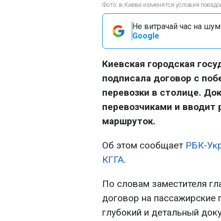
Фото: в Киеве изменятся условия поезд
Не витрачай час на шум!
Google
Киевская городская госу
подписала договор с поб
перевозки в столице. До
перевозчиками и вводит 
маршруток.
Об этом сообщает
РБК-Укр
КГГА
.
По словам заместителя гл
договор на пассажирские п
глубокий и детальный доку