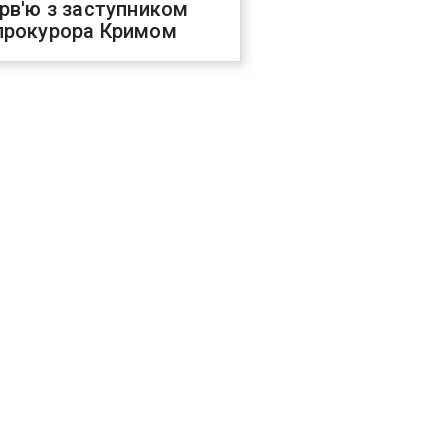
ерв'ю з заступником
прокурора Кримом