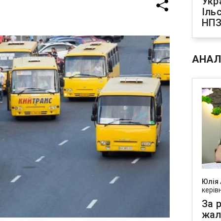
Укр
Іль
НПЗ
АНАЛ
Юлія
керів
За р
жал