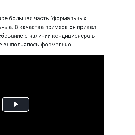
воре большая часть "формальных
ьные. В качестве примера он привел
бование о наличии кондиционера в
е выполнялось формально.
Play
Video