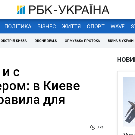
ПОЛІТИКА
БІЗНЕС
ЖИТТЯ
СПОРТ
WAVE
S
ОБСТРІЛ КИЄВА
DRONE DEALS
ОРМУЗЬКА ПРОТОКА
ВІЙНА В УКРАЇНІ
НОВИ
и с
ром: в Киеве
равила для
3 хв