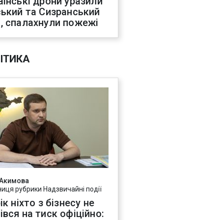
аїнські дрони уразили
ський та Сизранський
, спалахнули пожежі
ІТИКА
 Акимова
ниця рубрики Надзвичайні події
ік ніхто з бізнесу не
івся на тиск офіційно: