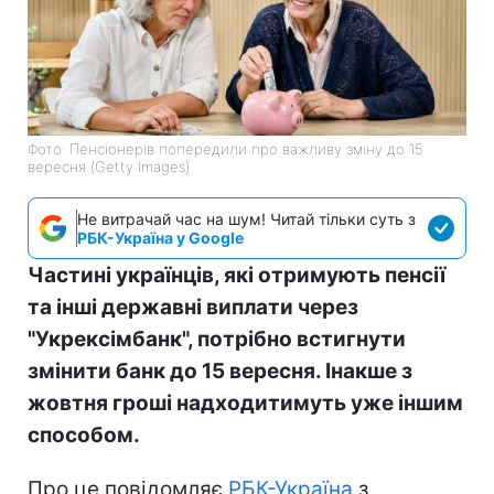
Фото: Пенсіонерів попередили про важливу зміну до 15
вересня (Getty Images)
Не витрачай час на шум! Читай тільки суть з
РБК-Україна у Google
Частині українців, які отримують пенсії
та інші державні виплати через
"Укрексімбанк", потрібно встигнути
змінити банк до 15 вересня. Інакше з
жовтня гроші надходитимуть уже іншим
способом.
Про це повідомляє
РБК-Україна
з