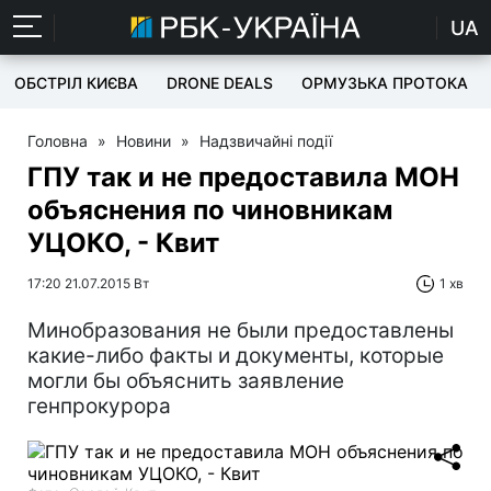
UA
ОБСТРІЛ КИЄВА
DRONE DEALS
ОРМУЗЬКА ПРОТОКА
Головна
»
Новини
»
Надзвичайні події
ГПУ так и не предоставила МОН
объяснения по чиновникам
УЦОКО, - Квит
17:20 21.07.2015 Вт
1 хв
Минобразования не были предоставлены
какие-либо факты и документы, которые
могли бы объяснить заявление
генпрокурора