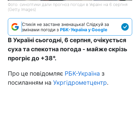
Фото: синоптики дали прогноз погоди в Україні на 6 серпня
(Getty Images)
Стихія не застане зненацька! Слідкуй за
змінами погоди з
РБК-Україна у Google
В Україні сьогодні, 6 серпня, очікується
суха та спекотна погода - майже скрізь
прогріє до +38°.
Про це повідомляє
РБК-Україна
з
посиланням на
Укргідрометцентр
.