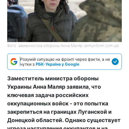
Фото: замминистра обороны Анна Маляр (armyinform com ua)
Розумій ситуацію на фронті через факти, а не
чутки з
РБК-Україна у Google
Заместитель министра обороны
Украины Анна Маляр заявила, что
ключевая задача российских
оккупационных войск - это попытка
закрепиться на границах Луганской и
Донецкой областей. Однако существует
угроза наступления оккупантов и на