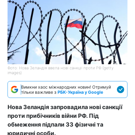
Фото: Нова Зеландія ввела нові санкції проти РФ (getty
images)
Вимкни хаос міжнародних новин! Отримуй
тільки важливе з
РБК-Україна у Google
Нова Зеландія запровадила нові санкції
проти прибічників війни РФ. Під
обмеження підпали 33 фізичні та
юридичні особи.