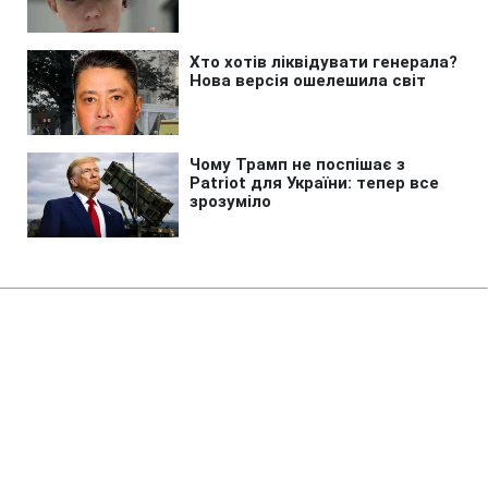
Головна
»
Життя
»
Суспільство
Суд повернув державі
Жовтневий палац у Києві
14:33 08.08.2026 Сб
2 хв