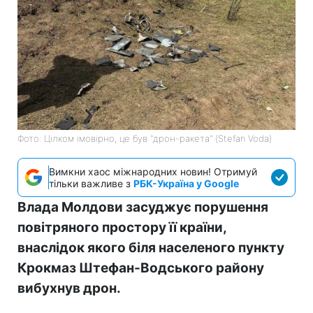
Фото: Цілком імовірно, це був "дрон-ракета" (Stefan Voda)
Вимкни хаос міжнародних новин! Отримуй
тільки важливе з
РБК-Україна у Google
Влада Молдови засуджує порушення
повітряного простору її країни,
внаслідок якого біля населеного пункту
Крокмаз Штефан-Водського району
вибухнув дрон.