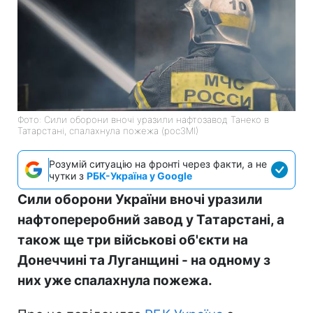
Фото: Сили оборони вночі уразили нафтозавод Танеко в
Татарстані, спалахнула пожежа (росЗМІ)
Розумій ситуацію на фронті через факти, а не
чутки з
РБК-Україна у Google
Сили оборони України вночі уразили
нафтопереробний завод у Татарстані, а
також ще три військові об'єкти на
Донеччині та Луганщині - на одному з
них уже спалахнула пожежа.