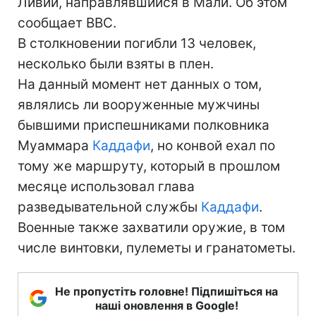
Ливии, направлявшийся в Мали. Об этом
сообщает ВВС.
В столкновении погибли 13 человек,
несколько были взяты в плен.
На данный момент нет данных о том,
являлись ли вооруженные мужчины
бывшими приспешниками полковника
Муаммара
Каддафи
, но конвой ехал по
тому же маршруту, который в прошлом
месяце использовал глава
разведывательной службы
Каддафи
.
Военные также захватили оружие, в том
числе винтовки, пулеметы и гранатометы.
Не пропустіть головне! Підпишіться на
наші оновлення в Google!