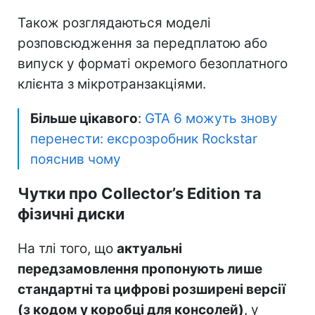
Також розглядаються моделі
розповсюдження за передплатою або
випуск у форматі окремого безоплатного
клієнта з мікротранзакціями.
Більше цікавого
:
GTA 6 можуть знову
перенести: ексрозробник Rockstar
пояснив чому
Чутки про Collector’s Edition та
фізичні диски
На тлі того, що
актуальні
передзамовлення пропонують лише
стандартні та цифрові розширені версії
(з кодом у коробці для консолей)
, у