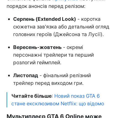
порядок анонсів перед релізом:
Серпень (Extended Look)
- коротка
сюжетна зав'язка або детальний огляд
головних героїв (Джейсона та Лусії).
Вересень-жовтень
- окремі
персонажні трейлери та перший
розлогий геймплей.
Листопад
- фінальний релізний
трейлер перед виходом гри.
Читайте більше
:
Новий показ GTA 6
стане ексклюзивом Netflix: що відомо
Мультиплеєр GTA 6 Online може