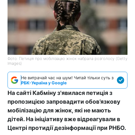
Фото: Петиція про мобілізацію жінок набрала розголосу (Getty
Images)
Не витрачай час на шум! Читай тільки суть з
РБК-Україна у Google
На сайті Кабміну з'явилася петиція з
пропозицією запровадити обов’язкову
мобілізацію для жінок, які не мають
дітей. На ініціативу вже відреагували в
Центрі протидії дезінформації при РНБО.