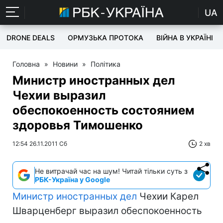
UA
DRONE DEALS
ОРМУЗЬКА ПРОТОКА
ВІЙНА В УКРАЇНІ
Головна
»
Новини
»
Політика
Министр иностранных дел
Чехии выразил
обеспокоенность состоянием
здоровья Тимошенко
12:54 26.11.2011 Сб
2 хв
Не витрачай час на шум! Читай тільки суть з
РБК-Україна у Google
Министр иностранных дел
Чехии Карел
Шварценберг выразил обеспокоенность