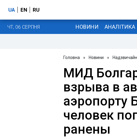
UA
EN
RU
НОВИНИ
АНАЛІТИКА
ЧТ, 06 СЕРПНЯ
Головна
»
Новини
»
Надзвичайні
МИД Болгар
взрыва в ав
аэропорту Б
человек пог
ранены