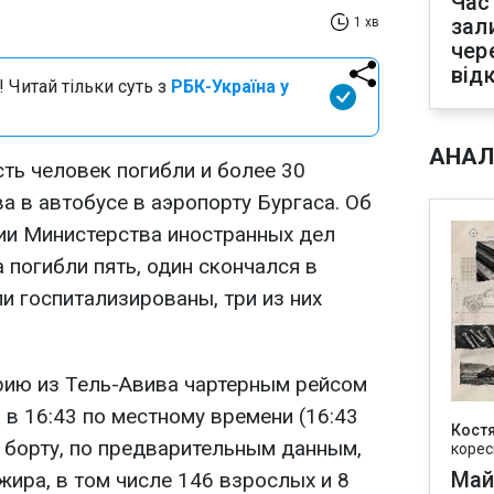
Час
зал
1 хв
чер
від
 Читай тільки суть з
РБК-Україна у
АНАЛ
ть человек погибли и более 30
а в автобусе в аэропорту Бургаса. Об
ии Министерства иностранных дел
 погибли пять, один скончался в
и госпитализированы, три из них
рию из Тель-Авива чартерным рейсом
 в 16:43 по местному времени (16:43
Кост
а борту, по предварительным данным,
корес
Май
ира, в том числе 146 взрослых и 8