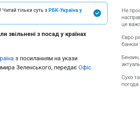
 Читай тільки суть з
РБК-Україна у
Не про
насправ
це важ
и звільнені з посад у країнах
Євро рі
банках 
Бензин,
раїна
з посиланням на укази
актуаль
имира Зеленського, передає
Офіс
Сухо та
погода 