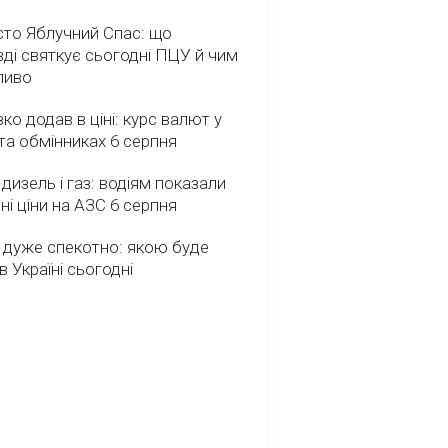
сто Яблучний Спас: що
ді святкує сьогодні ПЦУ й чим
ливо
зко додав в ціні: курс валют у
та обмінниках 6 серпня
 дизель і газ: водіям показали
ні ціни на АЗС 6 серпня
 дуже спекотно: якою буде
в Україні сьогодні