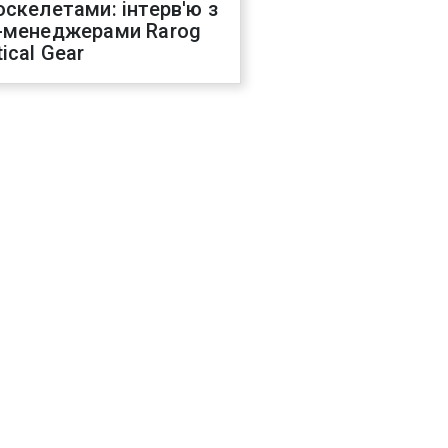
оскелетами: інтерв'ю з
-менеджерами Rarog
ical Gear