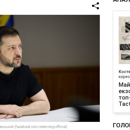
Кост
корес
Май
екз
топ
Tact
ГОЛО
ський (facebook.com/zelenskyy.official)