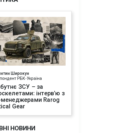
янтин Широкун
пондент РБК-Україна
бутнє ЗСУ – за
оскелетами: інтерв'ю з
-менеджерами Rarog
ical Gear
ВНІ НОВИНИ