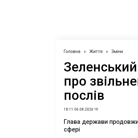
Головна
»
Життя
»
Зміни
Зеленський
про звільн
послів
18:11 06.08.2026 Чт
Глава держави продовжи
сфері