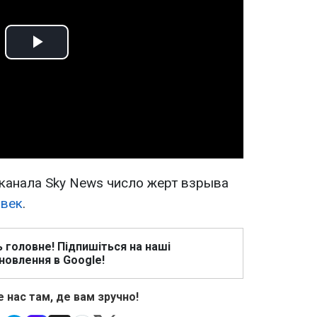
Play
Video
канала Sky News число жерт взрыва
овек
.
ь головне! Підпишіться на наші
новлення в Google!
 нас там, де вам зручно!