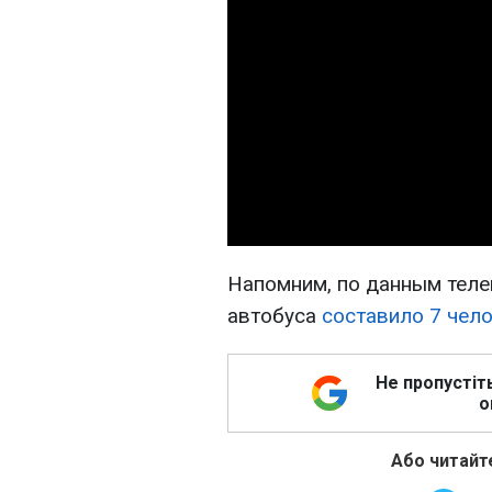
Напомним, по данным теле
автобуса
составило 7 чел
Не пропустіт
о
Або читайте