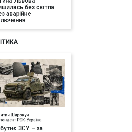
тина Львова
ишилась без світла
ез аварійне
ключення
ІТИКА
янтин Широкун
пондент РБК-Україна
бутнє ЗСУ – за