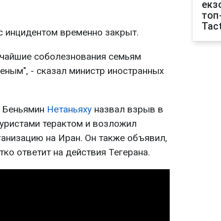
екз
топ
Tact
 с инцидентом временно закрыт.
чайшие соболезнования семьям
еным", - сказал министр иностранных
 Беньямин
Нетаньяху
назвал взрыв в
туристами терактом и возложил
ганизацию на Иран. Он также объявил,
тко ответит на действия Тегерана.