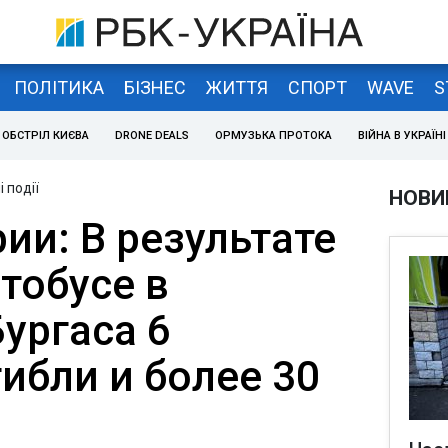
ПОЛІТИКА
БІЗНЕС
ЖИТТЯ
СПОРТ
WAVE
S
ОБСТРІЛ КИЄВА
DRONE DEALS
ОРМУЗЬКА ПРОТОКА
ВІЙНА В УКРАЇНІ
 події
НОВИ
ии: В результате
тобусе в
ургаса 6
ибли и более 30