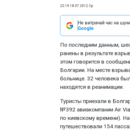
22:19 18.07.2012 Ср
Не витрачай час на шум!
Google
По последним данным, шес
ранены в результате взрыв
этом говорится в сообщен
Болгарии. На месте взрыва
больнице. 32 человека был
находятся в реанимации.
Туристы приехали в Болга
№392 авиакомпании Air Via
по киевскому времени). Н
путешествовали 154 пассаж