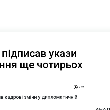
 підписав укази
ення ще чотирьох
2 хв
в кадрові зміни у дипломатичній
АНАЛ