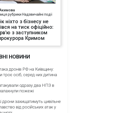
 Акимова
ниця рубрики Надзвичайні події
ік ніхто з бізнесу не
івся на тиск офіційно:
ерв'ю з заступником
прокурора Кримом
ВНІ НОВИНИ
така дронів РФ на Київщину:
и троє осіб, серед них дитина
атакували одразу два НПЗ в
спалахнули пожежі
і дрони захищатимуть цивільне
авство від російських атак у
у морі