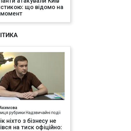
панти атакували Київ
істикою: що відомо на
 момент
ІТИКА
 Акимова
ниця рубрики Надзвичайні події
ік ніхто з бізнесу не
івся на тиск офіційно: