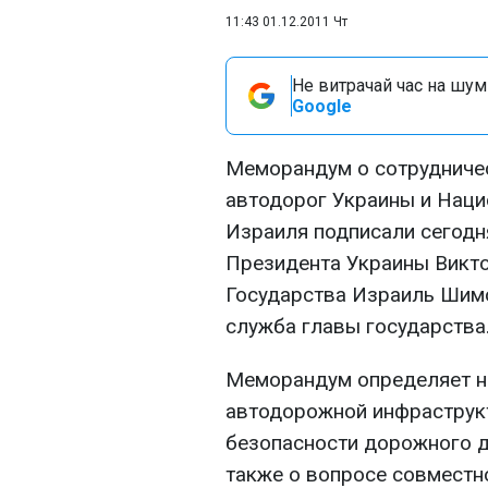
11:43 01.12.2011 Чт
Не витрачай час на шум!
Google
Меморандум о сотрудниче
автодорог Украины и Нац
Израиля подписали сегодня
Президента Украины Викто
Государства Израиль Шимо
служба главы государства
Меморандум определяет н
автодорожной инфраструкт
безопасности дорожного д
также о вопросе совместно