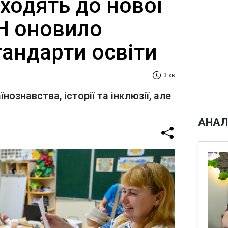
ходять до нової
Н оновило
тандарти освіти
3 хв
ознавства, історії та інклюзії, але
АНАЛ