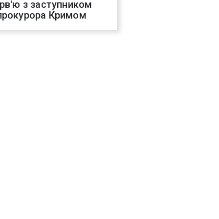
ерв'ю з заступником
прокурора Кримом