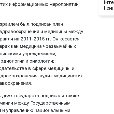
інт
угих информационных мероприятий
Ген
зраилем был подписан план
 здравоохранения и медицины между
аиля на 2011-2015 гг. Он касается
ферах как медицина чрезвычайных
ицинскими учреждениями,
рдиологии и онкологии;
одательства в сфере медицины и
дравоохранения; аудит медицинских
авоохранения.
в двух государств подписали также
мании между Государственным
м и управлению национальными