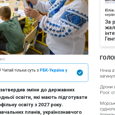
Юлія
керів
За р
жал
інт
Ген
ГОЛО
ges)
 Читай тільки суть з
РБК-Україна у
Нічна а
загинул
Дрони 
и затвердив зміни до державних
Росії: 
едньої освіти, які мають підготувати
Морськ
фільну освіту з 2027 року.
суднопл
вчальних планів, українознавчого
Чорном