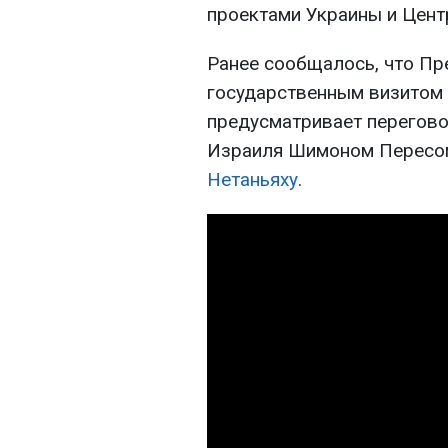
проектами Украины и Цент
Ранее сообщалось, что Пр
государственным визитом 
предусматривает перегово
Израиля Шимоном Пересом
Нетаньяху
.