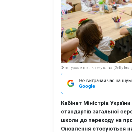
Фото: урок в шкільному класі (Getty Ima
Не витрачай час на шум!
Google
Кабінет Міністрів Україн
стандартів загальної сер
школи до переходу на про
Оновлення стосуються на