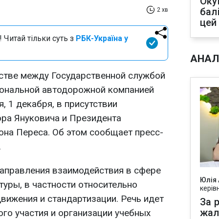
Оку
бал
2 хв
цей
 Читай тільки суть з
РБК-Україна у
АНАЛ
стве между Государственной службой
иональной автодорожной компанией
, 1 декабря, в присутствии
ра Януковича и Президента
на Переса. Об этом сообщает пресс-
.
аправления взаимодействия в сфере
Юлія
уры, в частности относительно
керів
вижения и стандартизации. Речь идет
За р
жал
го участия и организации учебных