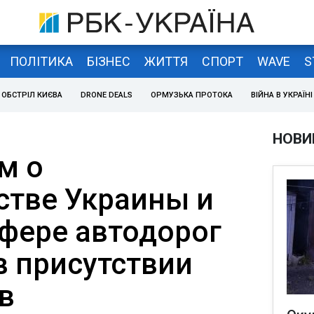
ПОЛІТИКА
БІЗНЕС
ЖИТТЯ
СПОРТ
WAVE
S
ОБСТРІЛ КИЄВА
DRONE DEALS
ОРМУЗЬКА ПРОТОКА
ВІЙНА В УКРАЇНІ
НОВИ
м о
стве Украины и
сфере автодорог
в присутствии
в