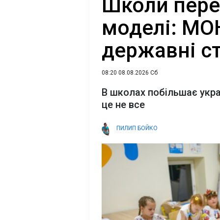
Школи пере
моделі: МО
державні с
08:20 08.08.2026 Сб
В школах побільшає україн
це не все
ПИЛИП БОЙКО