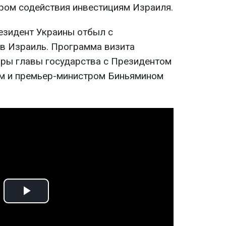
ром содействия инвестициям Израиля.
езидент Украины отбыл с
в Израиль. Программа визита
ры главы государства с Президентом
 и премьер-министром Биньямином
Play
Video