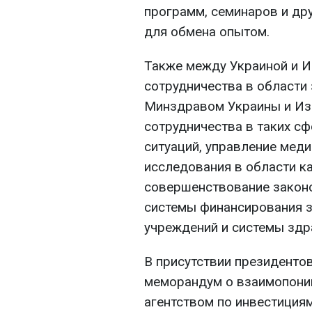
программ, семинаров и др
для обмена опытом.
Также между Украиной и И
сотрудничества в области
Минздравом Украины и Изр
сотрудничества в таких с
ситуаций, управление мед
исследования в области ка
совершенствование закон
системы финансирования з
учреждений и системы здр
В присутствии президенто
меморандум о взаимопони
агентством по инвестиция