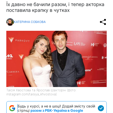
Їх давно не бачили разом, і тепер акторка
поставила крапку в чутках
КАТЕРИНА СОБКОВА
Таїсія Хвостова та Ярослав Шахторін (фото:
instagram.com/taisiya_khvostova)
Будь у курсі, а не в шоці! Додай змісту своїй
стрічці
разом з РБК-Україна в Google