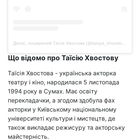
Допис, поширений Таїсія Хвостова (@taisiya_khvostova)
Що відомо про Таїсію Хвостову
Таїсія Хвостова - українська акторка
театру і кіно, народилася 5 листопада
1994 року в Сумах. Має освіту
перекладачки, а згодом здобула фах
акторки у Київському національному
університеті культури і мистецтв, де
також викладає режисуру та акторську
майстерність.