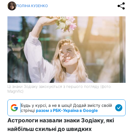
ПОЛІНА КУЗЕНКО
Ці знаки Зодіаку закохуються з першого погляду (фото:
Magnific)
Будь у курсі, а не в шоці! Додай змісту своїй
стрічці
разом з РБК-Україна в Google
Астрологи назвали знаки Зодіаку, які
найбільш схильні до швидких