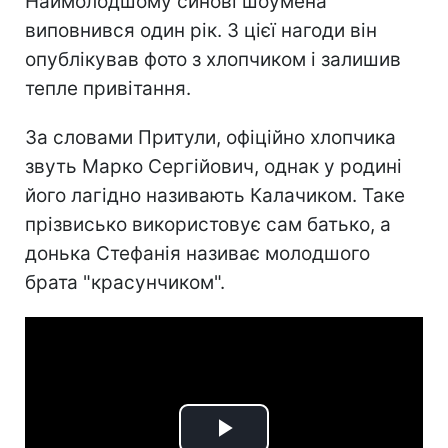
Наймолодшому синові шоумена
виповнився один рік. З цієї нагоди він
опублікував фото з хлопчиком і залишив
тепле привітання.
За словами Притули, офіційно хлопчика
звуть Марко Сергійович, однак у родині
його лагідно називають Калачиком. Таке
прізвисько використовує сам батько, а
донька Стефанія називає молодшого
брата "красунчиком".