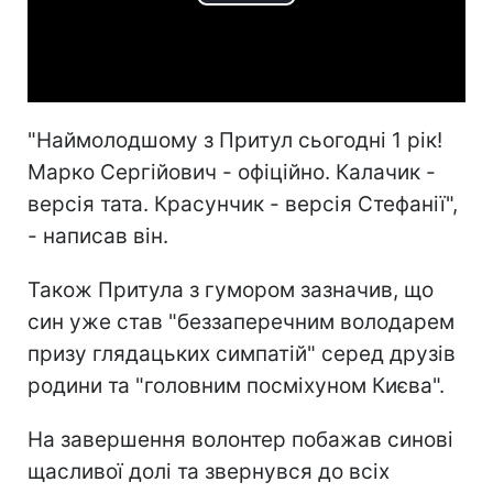
Play
Video
"Наймолодшому з Притул сьогодні 1 рік!
Марко Сергійович - офіційно. Калачик -
версія тата. Красунчик - версія Стефанії",
- написав він.
Також Притула з гумором зазначив, що
син уже став "беззаперечним володарем
призу глядацьких симпатій" серед друзів
родини та "головним посміхуном Києва".
На завершення волонтер побажав синові
щасливої долі та звернувся до всіх