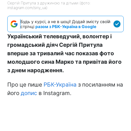
Сергій Притула з дружиною та дітьми (фото:
instagram.com/siriy_ua)
Будь у курсі, а не в шоці! Додай змісту своїй
стрічці
разом з РБК-Україна в Google
Український телеведучий, волонтер і
громадський діяч Сергій Притула
вперше за тривалий час показав фото
молодшого сина Марко та привітав його
з днем народження.
Про це пише
РБК-Україна
з посиланням на
його
допис
в Instagram.