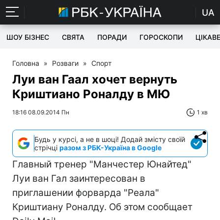
UA
ШОУ БІЗНЕС
СВЯТА
ПОРАДИ
ГОРОСКОПИ
ЦІКАВ
Головна
»
Розваги
»
Спорт
Луи ван Гаал хочет вернуть
Криштиано Роналду в МЮ
18:16 08.09.2014 Пн
1 хв
Будь у курсі, а не в шоці! Додай змісту своїй
стрічці
разом з РБК-Україна в Google
Главный тренер "Манчестер Юнайтед"
Луи ван Гал заинтересован в
приглашении форварда "Реала"
Криштиану Роналду. Об этом сообщает