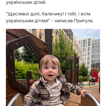
українських дітей.
"Щасливої долі, Калачику! І тобі, і всім
українським дітям!" - написав Притула.