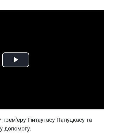
Play
Video
 прем'єру Гінтаутасу Палуцкасу та
у допомогу.