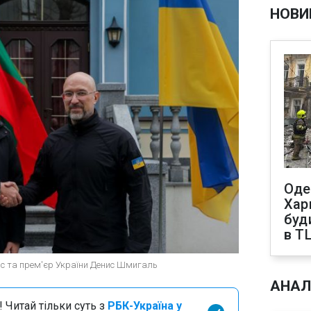
НОВИ
Оде
Харк
буд
в Т
ас та прем'єр України Денис Шмигаль
АНАЛ
 Читай тільки суть з
РБК-Україна у