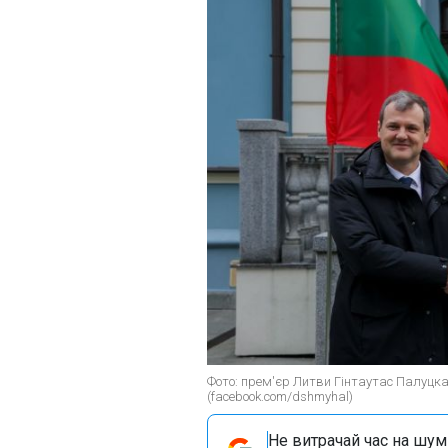
Фото: прем'єр Литви Гінтаутас Палуцк
(facebook.com/dshmyhal)
Не витрачай час на шум!