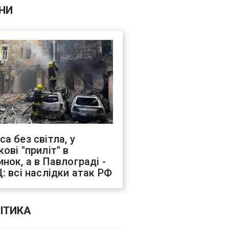
НИ
са без світла, у
ові "приліт" в
инок, а в Павлограді -
Ц: всі наслідки атак РФ
ІТИКА