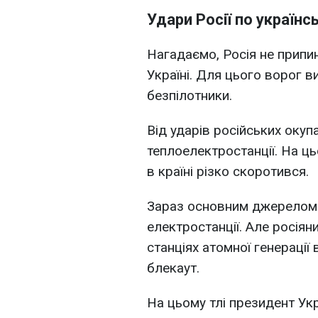
Удари Росії по українс
Нагадаємо, Росія не припин
Україні. Для цього ворог в
безпілотники.
Від ударів російських окуп
теплоелектростанції. На цьо
в країні різко скоротився.
Зараз основним джерелом 
електростанції. Але росіян
станціях атомної генерації 
блекаут.
На цьому тлі президент Ук