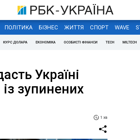
ПОЛІТИКА
БІЗНЕС
ЖИТТЯ
СПОРТ
WAVE
S
КУРС ДОЛАРА
ЕКОНОМІКА
ОСОБИСТІ ФІНАНСИ
TECH
MILTECH
асть Україні
 із зупинених
1 хв