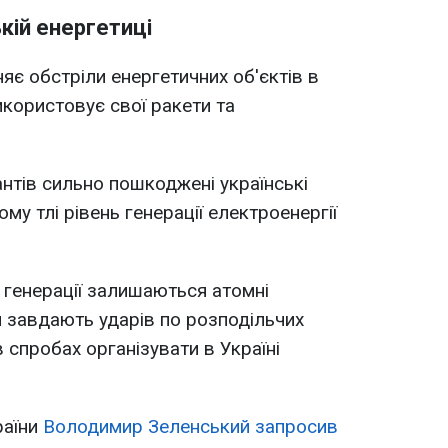
ькій енергетиці
яє обстріли енергетичних об'єктів в
икористовує свої ракети та
антів сильно пошкоджені українські
му тлі рівень генерації електроенергії
генерації залишаються атомні
и завдають ударів по розподільчих
в спробах організувати в Україні
раїни
Володимир Зеленський запросив