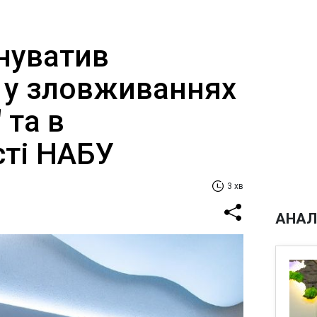
нуватив
 у зловживаннях
 та в
сті НАБУ
3 хв
АНАЛ