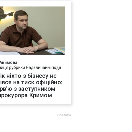
 Акимова
ниця рубрики Надзвичайні події
ік ніхто з бізнесу не
івся на тиск офіційно:
ерв'ю з заступником
прокурора Кримом