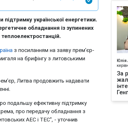
 підтримку української енергетики.
ергетичне обладнання із зупинених
і теплоелектростанцій.
раїна
з посиланням на заяву прем'єр-
мигаля на брифінгу з литовськими
Юлія
керів
За р
жал
рем'єр, Литва продовжить надавати
інт
енні.
Ген
про подальшу ефективну підтримку
окрема, про передачу обладнання з
итовських АЕС і ТЕС", - уточнив