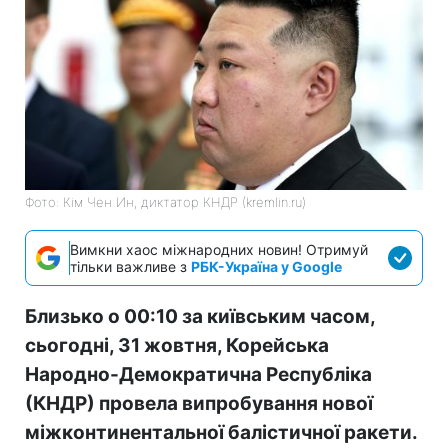
Фото: Кім Чен Ин, диктатор КНДР (kremlin.ru)
Вимкни хаос міжнародних новин! Отримуй
тільки важливе з
РБК-Україна у Google
Близько о 00:10 за київським часом,
сьогодні, 31 жовтня, Корейська
Народно-Демократична Республіка
(КНДР) провела випробування нової
міжконтинентальної балістичної ракети.