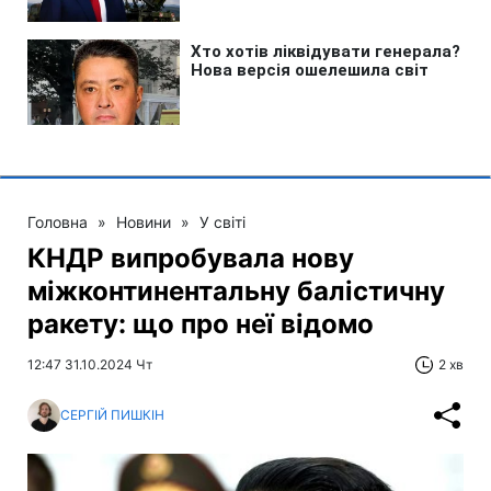
Головна
»
Новини
»
У світі
КНДР випробувала нову
міжконтинентальну балістичну
ракету: що про неї відомо
12:47 31.10.2024 Чт
2 хв
СЕРГІЙ ПИШКІН