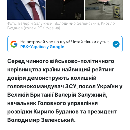
Фото: Валерій Залужний, Володимир Зеленський, Кирило
Буданов (колаж РБК-Україна)
Не витрачай час на шум! Читай тільки суть з
РБК-Україна у Google
Серед чинного військово-політичного
керівництва країни найвищий рейтинг
довіри демонструють колишній
головнокомандувач ЗСУ, посол України у
Великій Британії Валерій Залужний,
начальник Головного управління
розвідки Кирило Буданов та президент
Володимир Зеленський.