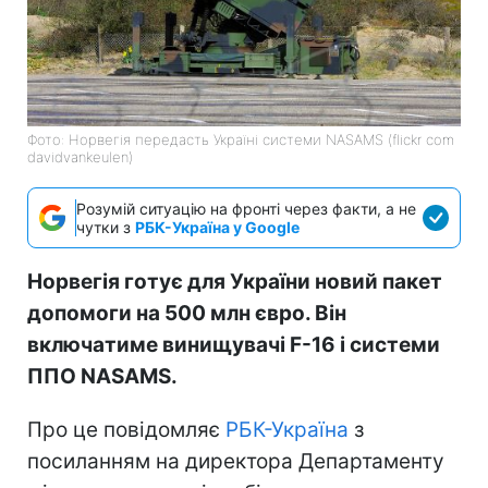
Фото: Норвегія передасть Україні системи NASAMS (flickr com
davidvankeulen)
Розумій ситуацію на фронті через факти, а не
чутки з
РБК-Україна у Google
Норвегія готує для України новий пакет
допомоги на 500 млн євро. Він
включатиме винищувачі F-16 і системи
ППО NASAMS.
Про це повідомляє
РБК-Україна
з
посиланням на директора Департаменту