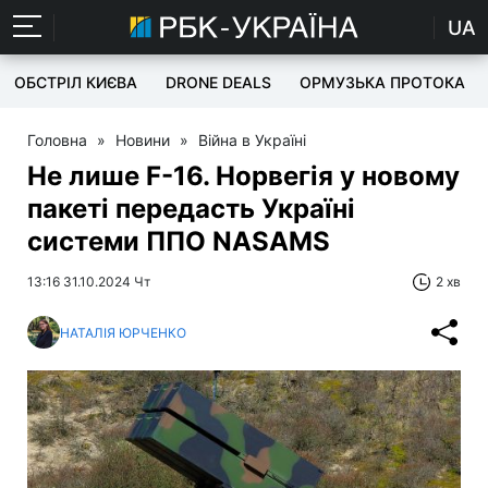
UA
ОБСТРІЛ КИЄВА
DRONE DEALS
ОРМУЗЬКА ПРОТОКА
Головна
»
Новини
»
Війна в Україні
Не лише F-16. Норвегія у новому
пакеті передасть Україні
системи ППО NASAMS
13:16 31.10.2024 Чт
2 хв
НАТАЛІЯ ЮРЧЕНКО