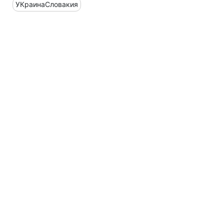
УКраинаСловакия