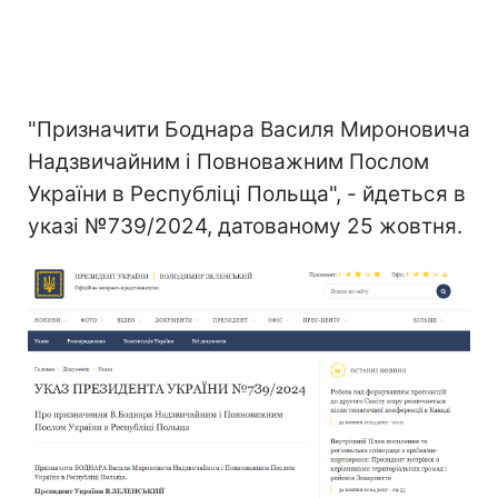
"Призначити Боднара Василя Мироновича
Надзвичайним і Повноважним Послом
України в Республіці Польща", - йдеться в
указі №7З9/2024, датованому 25 жовтня.