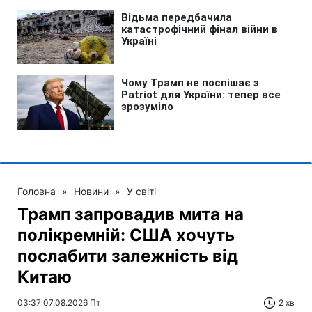
Головна
»
Новини
»
У світі
Трамп запровадив мита на
полікремній: США хочуть
послабити залежність від
Китаю
03:37 07.08.2026 Пт
2 хв