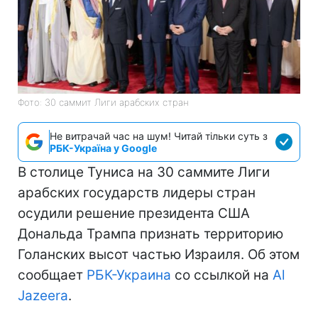
Фото: 30 саммит Лиги арабских стран
Не витрачай час на шум! Читай тільки суть з
РБК-Україна у Google
В столице Туниса на 30 саммите Лиги
арабских государств лидеры стран
осудили решение президента США
Дональда Трампа признать территорию
Голанских высот частью Израиля. Об этом
сообщает
РБК-Украина
со ссылкой на
Al
Jazeera
.