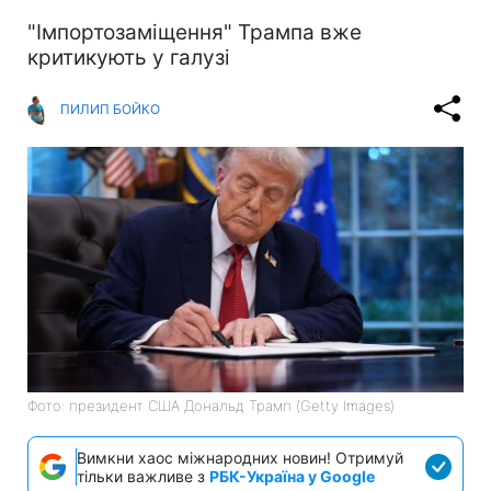
"Імпортозаміщення" Трампа вже
критикують у галузі
ПИЛИП БОЙКО
Фото: президент США Дональд Трамп (Getty Images)
Вимкни хаос міжнародних новин! Отримуй
тільки важливе з
РБК-Україна у Google