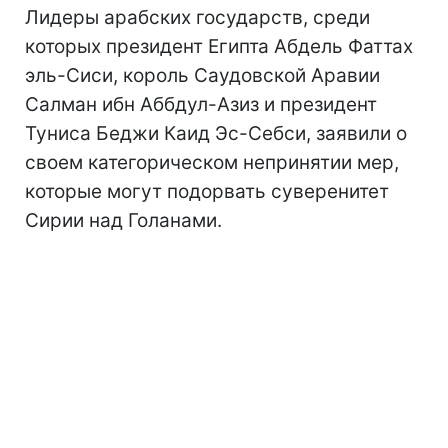
Лидеры арабских государств, среди
которых президент Египта Абдель Фаттах
эль-Сиси, король Саудовской Аравии
Салман ибн Аббдул-Азиз и президент
Туниса Беджи Каид Эс-Себси, заявили о
своем категорическом непринятии мер,
которые могут подорвать суверенитет
Сирии над Голанами.