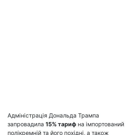
Адміністрація Дональда Трампа
запровадила
15% тариф
на імпортований
полікремній та його похідні, а також