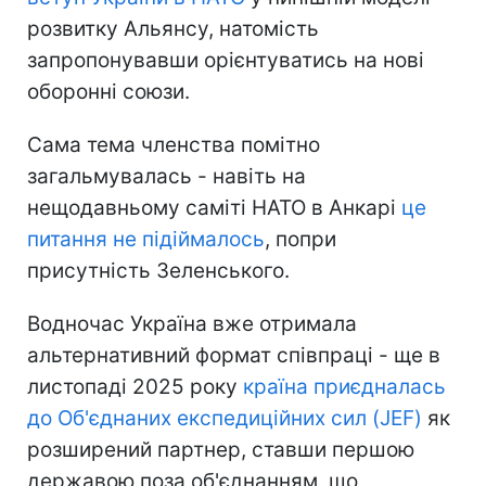
розвитку Альянсу, натомість
запропонувавши орієнтуватись на нові
оборонні союзи.
Сама тема членства помітно
загальмувалась - навіть на
нещодавньому саміті НАТО в Анкарі
це
питання не підіймалось
, попри
присутність Зеленського.
Водночас Україна вже отримала
альтернативний формат співпраці - ще в
листопаді 2025 року
країна приєдналась
до Об'єднаних експедиційних сил (JEF)
як
розширений партнер, ставши першою
державою поза об'єднанням, що