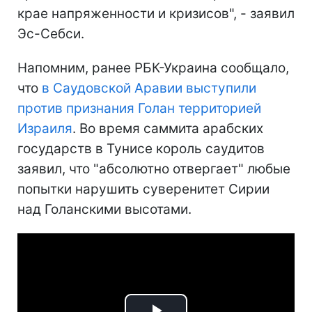
крае напряженности и кризисов", - заявил
Эс-Себси.
Напомним, ранее РБК-Украина сообщало,
что
в Саудовской Аравии выступили
против признания Голан территорией
Израиля
. Во время саммита арабских
государств в Тунисе король саудитов
заявил, что "абсолютно отвергает" любые
попытки нарушить суверенитет Сирии
над Голанскими высотами.