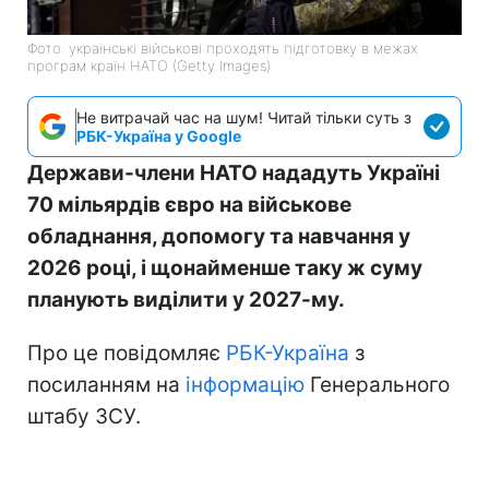
Фото: українські військові проходять підготовку в межах
програм країн НАТО (Getty Images)
Не витрачай час на шум! Читай тільки суть з
РБК-Україна у Google
Держави-члени НАТО нададуть Україні
70 мільярдів євро на військове
обладнання, допомогу та навчання у
2026 році, і щонайменше таку ж суму
планують виділити у 2027-му.
Про це повідомляє
РБК-Україна
з
посиланням на
інформацію
Генерального
штабу ЗСУ.