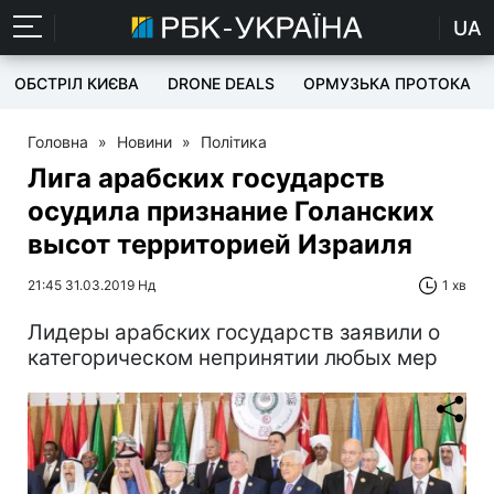
UA
ОБСТРІЛ КИЄВА
DRONE DEALS
ОРМУЗЬКА ПРОТОКА
Головна
»
Новини
»
Політика
Лига арабских государств
осудила признание Голанских
высот территорией Израиля
21:45 31.03.2019 Нд
1 хв
Лидеры арабских государств заявили о
категорическом непринятии любых мер