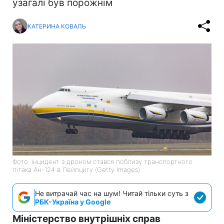
узагалі був порожнім
КАТЕРИНА КОВАЛЬ
Фото: інцидент з дроном стався поблизу транспортного
літака Ан-124 в Лейпцигу (Getty Images)
Не витрачай час на шум! Читай тільки суть з
РБК-Україна у Google
Міністерство внутрішніх справ