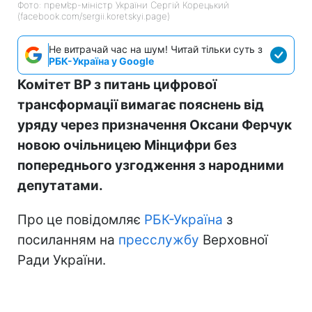
Фото: прем’єр-міністр України Сергій Корецький
(facebook.com/sergii.koretskyi.page)
Не витрачай час на шум! Читай тільки суть з
РБК-Україна у Google
Комітет ВР з питань цифрової
трансформації вимагає пояснень від
уряду через призначення Оксани Ферчук
новою очільницею Мінцифри без
попереднього узгодження з народними
депутатами.
Про це повідомляє
РБК-Україна
з
посиланням на
пресслужбу
Верховної
Ради України.