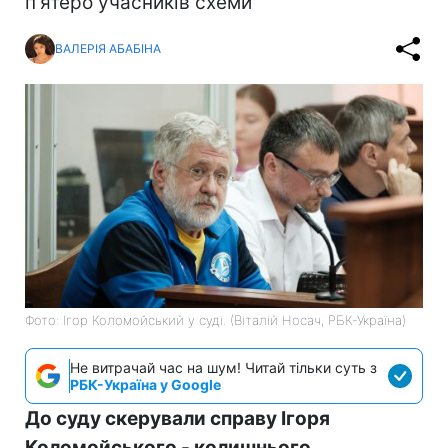
п'ятеро учасників схеми
ВАЛЕРІЯ АБАБІНА
Фото: Ігор Коломойський у суді. (Віталій Носач, РБК-Україна)
Не витрачай час на шум! Читай тільки суть з
РБК-Україна у Google
До суду скерували справу Ігоря
Коломойського - колишнього