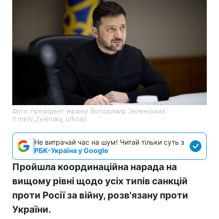
Фото: президент України Володимир Зеленський
(t.me/V_Zelenskiy_official)
Не витрачай час на шум! Читай тільки суть з
РБК-Україна у Google
Пройшла координаційна нарада на
вищому рівні щодо усіх типів санкцій
проти Росії за війну, розв'язану проти
України.