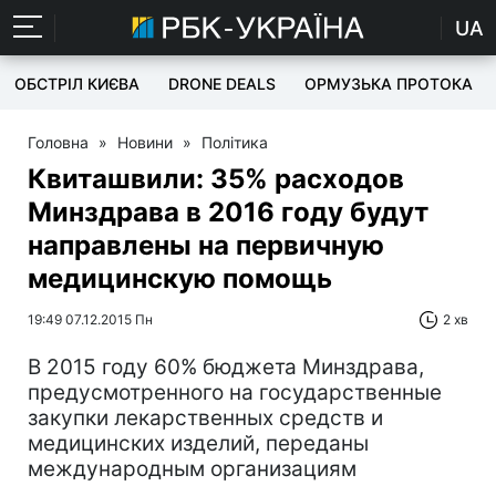
UA
ОБСТРІЛ КИЄВА
DRONE DEALS
ОРМУЗЬКА ПРОТОКА
Головна
»
Новини
»
Політика
Квиташвили: 35% расходов
Минздрава в 2016 году будут
направлены на первичную
медицинскую помощь
19:49 07.12.2015 Пн
2 хв
В 2015 году 60% бюджета Минздрава,
предусмотренного на государственные
закупки лекарственных средств и
медицинских изделий, переданы
международным организациям