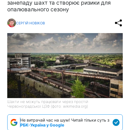
занепаду шахт та створює ризики для
опалювального сезону
СЕРГІЙ НОВІКОВ
Шахти не можуть працювати через простій
Червоноградської ЦЗФ (фото: wikimedia.org)
Не витрачай час на шум! Читай тільки суть з
РБК-Україна у Google