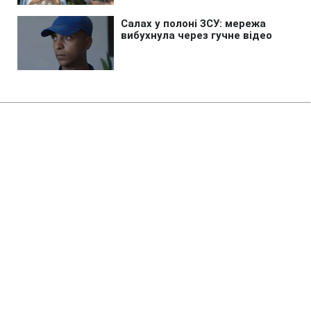
Головна
»
Бізнес
Intertop оцінив збитки від удару
РФ у 450 млн грн: у магазинах
можливий дефіцит товарів
15:05 10.08.2026 Пн
3 хв
Компанія втратила сотні тисяч одиниць
товару
АНАСТАСІЯ МАЦЕПА