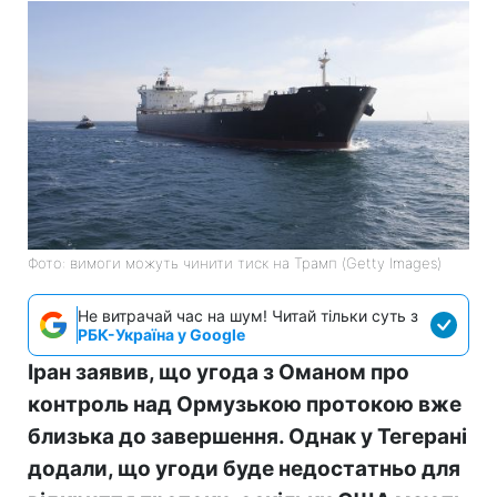
Фото: вимоги можуть чинити тиск на Трамп (Getty Images)
Не витрачай час на шум! Читай тільки суть з
РБК-Україна у Google
Іран заявив, що угода з Оманом про
контроль над Ормузькою протокою вже
близька до завершення. Однак у Тегерані
додали, що угоди буде недостатньо для