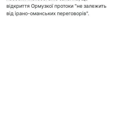
відкриття Ормузкої протоки "не залежить
від ірано-оманських переговорів".