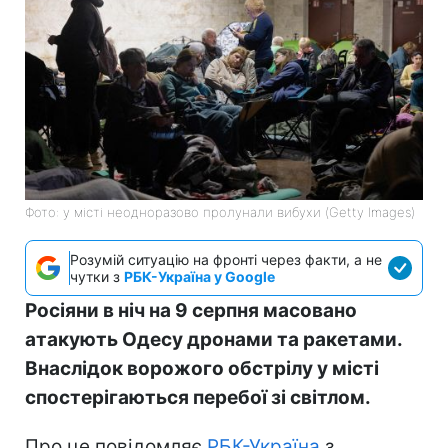
Фото: у місті неодноразово пролунали вибухи (Getty Images)
Розумій ситуацію на фронті через факти, а не
чутки з
РБК-Україна у Google
Росіяни в ніч на 9 серпня масовано
атакують Одесу дронами та ракетами.
Внаслідок ворожого обстрілу у місті
спостерігаються перебої зі світлом.
Про це повідомляє
РБК-Україна
з