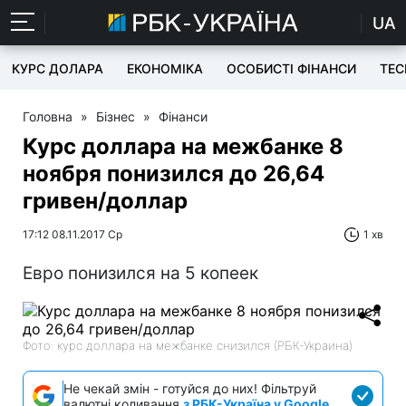
UA
КУРС ДОЛАРА
ЕКОНОМІКА
ОСОБИСТІ ФІНАНСИ
TEC
Головна
»
Бізнес
»
Фінанси
Курс доллара на межбанке 8
ноября понизился до 26,64
гривен/доллар
17:12 08.11.2017 Ср
1 хв
Евро понизился на 5 копеек
Фото: курс доллара на межбанке снизился (РБК-Украина)
Не чекай змін - готуйся до них! Фільтруй
валютні коливання
з РБК-Україна у Google