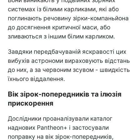
Вони виникають у подвійних зоряних
системах із білими карликами, які або
поглинають речовину зірки-компаньйона
до досягнення критичної маси, або
зливаються з іншим білим карликом.
Завдяки передбачуваній яскравості цих
вибухів астрономи вираховують відстань
до них, а за червоним зсувом - швидкість
їхнього віддалення.
Вік зірок-попередників та ілюзія
прискорення
Дослідники проаналізували каталог
наднових Pantheon+ і застосували
поправку на вік зірок-попередників,