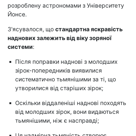
розроблену астрономами з Університету
Йонсе.
З'ясувалося, що
стандартна яскравість
наднових залежить від віку зоряної
системи
:
Після поправки наднові з молодших
зірок-попередників виявилися
систематично тьмянішими за ті, що
утворилися від старіших зірок;
Оскільки віддаленіші наднові походять
від молодших зірок, вони видаються
тьмянішими, ніж є насправді;
Ця надмірна тьмяність створює