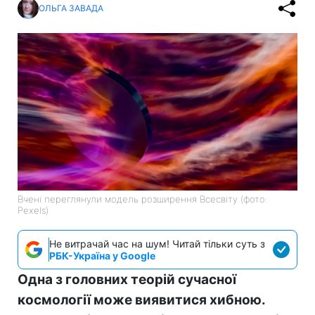
ОЛЬГА ЗАВАДА
Вчені переглянули модель розширення Всесвіту (фото:
Pexels)
Не витрачай час на шум! Читай тільки суть з
РБК-Україна у Google
Одна з головних теорій сучасної
космології може виявитися хибною.