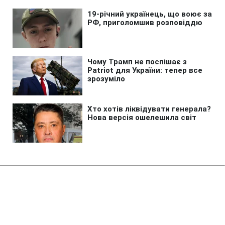
Головна
»
Бізнес
У 250 академічних ліцеях
стартувало оновлення STEM-