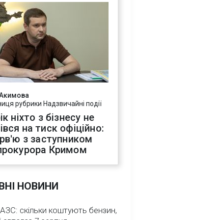
 Акимова
ниця рубрики Надзвичайні події
ік ніхто з бізнесу не
івся на тиск офіційно:
ерв'ю з заступником
прокурора Кримом
ВНІ НОВИНИ
 АЗС: скільки коштують бензин,