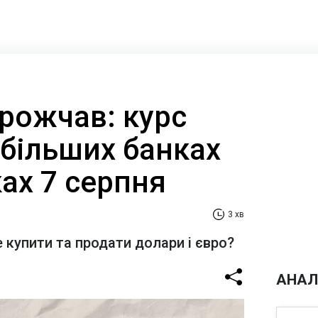
рожчав: курс
йбільших банках
ах 7 серпня
3 хв
 купити та продати долари і євро?
АНАЛ