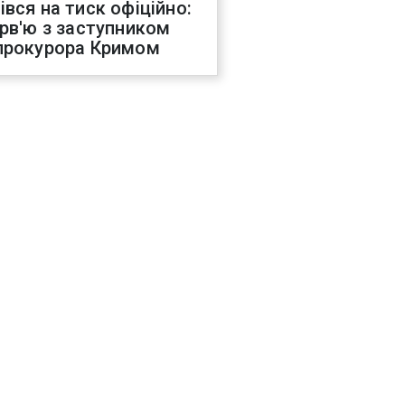
івся на тиск офіційно:
ерв'ю з заступником
прокурора Кримом