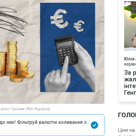
Юлія
керів
За р
жал
інт
Ген
 валют (колаж РБК-Україна)
ГОЛО
я до них! Фільтруй валютні коливання
з
Ціни на