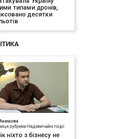
атакувала Україну
ними типами дронів,
іксовано десятки
льотів
ІТИКА
 Акимова
ниця рубрики Надзвичайні події
ік ніхто з бізнесу не