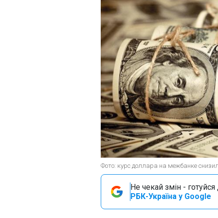
Фото: курс доллара на межбанке снизи
Не чекай змін - готуйс
РБК-Україна у Google