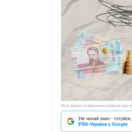
Фото: банки та обмінники оновили курс
Не чекай змін - готуйс
РБК-Україна у Google