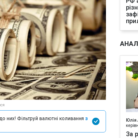
РФ 
різ
заф
при
АНАЛ
лся
я до них! Фільтруй валютні коливання
з
Юлія
керів
За р