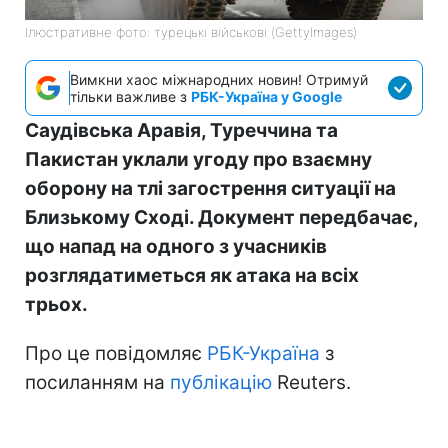
Ілюстративне фото: турецькі військові (GettyImages)
Вимкни хаос міжнародних новин! Отримуй
тільки важливе з
РБК-Україна у Google
Саудівська Аравія, Туреччина та
Пакистан уклали угоду про взаємну
оборону на тлі загострення ситуації на
Близькому Сході. Документ передбачає,
що напад на одного з учасників
розглядатиметься як атака на всіх
трьох.
Про це повідомляє
РБК-Україна
з
посиланням на
публікацію
Reuters.