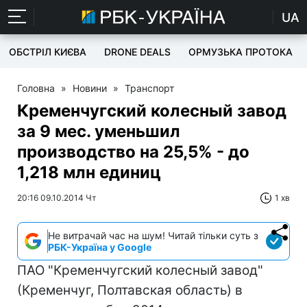
UA
ОБСТРІЛ КИЄВА
DRONE DEALS
ОРМУЗЬКА ПРОТОКА
Головна
»
Новини
»
Транспорт
Кременчугский колесный завод
за 9 мес. уменьшил
производство на 25,5% - до
1,218 млн единиц
20:16 09.10.2014 Чт
1 хв
Не витрачай час на шум! Читай тільки суть з
РБК-Україна у Google
ПАО "Кременчугский колесный завод"
(Кременчуг, Полтавская область) в