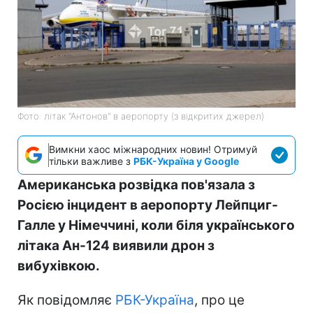
Фото: літак "Антонов" в аеропорту (з відкритих джерел)
Вимкни хаос міжнародних новин! Отримуй
тільки важливе з
РБК-Україна у Google
Американська розвідка пов'язала з
Росією інцидент в аеропорту Лейпциг-
Галле у Німеччині, коли біля українського
літака Ан-124 виявили дрон з
вибухівкою.
Як повідомляє
РБК-Україна
, про це