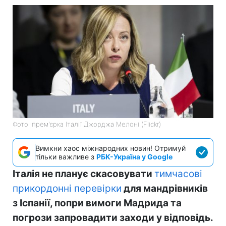
Фото: прем'єрка Італії Джорджа Мелоні (Flickr)
Вимкни хаос міжнародних новин! Отримуй
тільки важливе з
РБК-Україна у Google
Італія не планує скасовувати
тимчасові
прикордонні перевірки
для мандрівників
з Іспанії, попри вимоги Мадрида та
погрози запровадити заходи у відповідь.