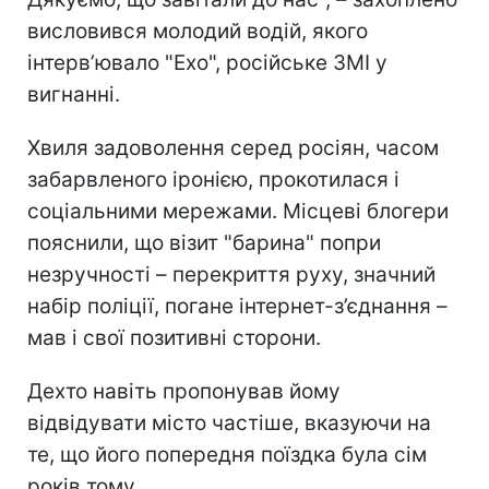
висловився молодий водій, якого
інтерв’ювало "Ехо", російське ЗМІ у
вигнанні.
Хвиля задоволення серед росіян, часом
забарвленого іронією, прокотилася і
соціальними мережами. Місцеві блогери
пояснили, що візит "барина"
попри
незручності – перекриття руху, значний
набір поліції, погане інтернет-з’єднання –
мав і свої позитивні сторони.
Дехто навіть пропонував йому
відвідувати місто частіше, вказуючи на
те, що його попередня поїздка була сім
років тому.