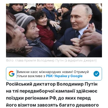
Фото: глава Кремля Володимир Путін (з відкритих джерел)
Вимкни хаос міжнародних новин! Отримуй
тільки важливе з
РБК-Україна у Google
Російський диктатор Володимир Путін
на тлі передвиборчої кампанії здійснює
поїздки регіонами РФ, до яких перед
його візитом завозять багато дешевого