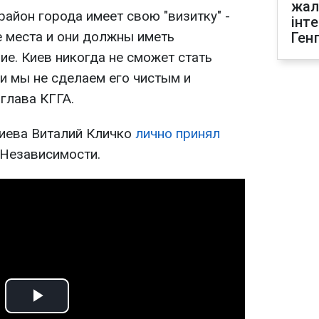
жал
айон города имеет свою "визитку" -
інт
 места и они должны иметь
Ген
е. Киев никогда не сможет стать
и мы не сделаем его чистым и
глава КГГА.
Киева Виталий Кличко
лично принял
Независимости.
Play