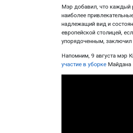
Мэр добавил, что каждый р
наиболее привлекательные
надлежащий вид и состояни
европейской столицей, есл
упорядоченным, заключил 
Напомним, 9 августа мэр 
участие в уборке
Майдана 