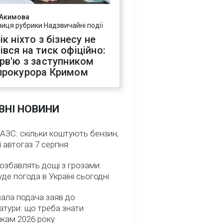
 Акимова
ниця рубрики Надзвичайні події
ік ніхто з бізнесу не
івся на тиск офіційно:
ерв'ю з заступником
прокурора Кримом
ВНІ НОВИНИ
 АЗС: скільки коштують бензин,
і автогаз 7 серпня
озбавлять дощі з грозами:
де погода в Україні сьогодні
ала подача заяв до
атури: що треба знати
икам 2026 року