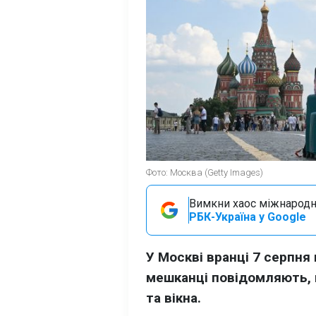
Фото: Москва (Getty Images)
Вимкни хаос міжнародн
РБК-Україна у Google
У Москві вранці 7 серпня
мешканці повідомляють, щ
та вікна.