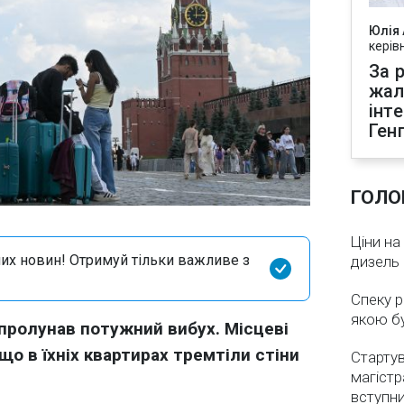
Юлія
керів
За р
жал
інт
Ген
ГОЛО
Ціни на
их новин! Отримуй тільки важливе з
дизель 
Спеку р
якою бу
 пролунав потужний вибух. Місцеві
о в їхніх квартирах тремтіли стіни
Стартув
магістр
вступн