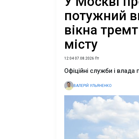
У Москві п
потужний ви
вікна тремт
місту
12:04 07.08.2026 Пт
Офіційні служби і влада
ВАЛЕРІЙ УЛЬЯНЕНКО