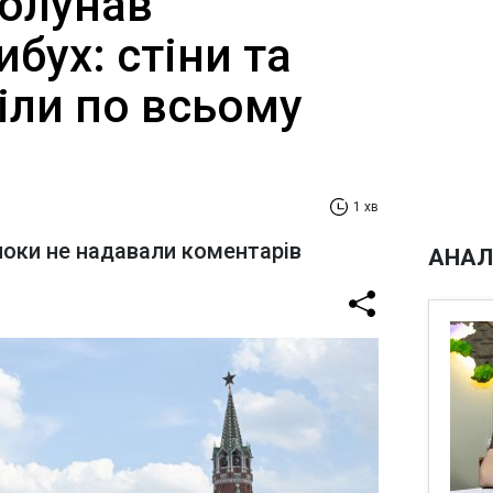
ролунав
бух: стіни та
іли по всьому
1 хв
 поки не надавали коментарів
АНАЛ