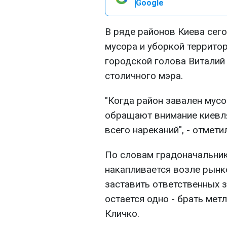
Google
В ряде районов Киева сег
мусора и уборкой территор
городской голова Виталий
столичного мэра.
"Когда район завален мусор
обращают внимание киевля
всего нареканий", - отмети
По словам градоначальник
накапливается возле рынк
заставить ответственных за
остается одно - брать метл
Кличко.