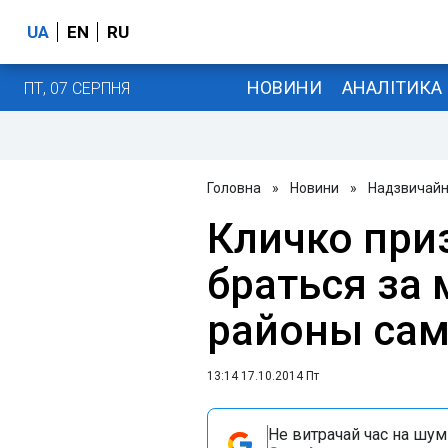
UA
EN
RU
НОВИНИ
АНАЛІТИКА
ПТ, 07 СЕРПНЯ
Головна
»
Новини
»
Надзвичайні
Кличко при
браться за 
районы са
13:14 17.10.2014 Пт
Не витрачай час на шум!