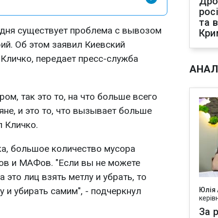
Дро
рос
та 
одня существует проблема с вывозом
Кри
ий. Об этом заявил Киевский
 Кличко, передает пресс-служба
АНАЛ
ом, так это то, на что больше всего
не, и это то, что вызывает больше
л Кличко.
а, большое количество мусора
ов и МАФов. "Если вы не можете
 это лиц взять метлу и убрать, то
у и убирать самим", - подчеркнул
Юлія
керів
За р