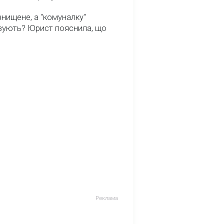
нищене, а "комуналку"
вують? Юрист пояснила, що