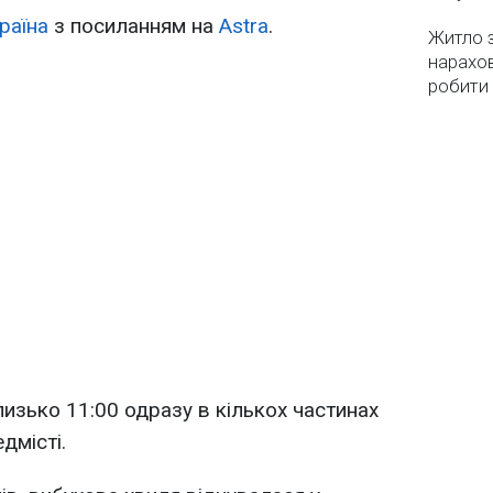
раїна
з посиланням на
Astra
.
Житло з
нарахо
робити
лизько 11:00 одразу в кількох частинах
едмісті.