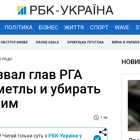
ПОЛІТИКА
БІЗНЕС
ЖИТТЯ
СПОРТ
WAVE
S
ОБСТРІЛ КИЄВА
DRONE DEALS
ОРМУЗЬКА ПРОТОКА
ВІЙНА В УКРАЇНІ
 події
НОВИ
звал глав РГА
метлы и убирать
мим
1 хв
 Читай тільки суть з
РБК-Україна у