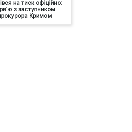
івся на тиск офіційно:
ерв'ю з заступником
прокурора Кримом