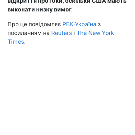
відкриття протоки, оскільки США мають
виконати низку вимог.
Про це повідомляє
РБК-Україна
з
посиланням на
Reuters
і
The New York
Times
.