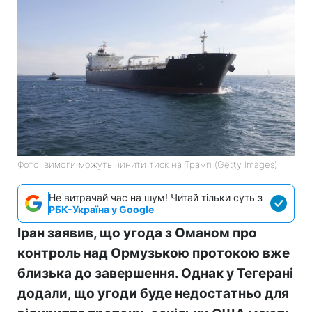
Фото: вимоги можуть чинити тиск на Трамп (Getty Images)
Не витрачай час на шум! Читай тільки суть з
РБК-Україна у Google
Іран заявив, що угода з Оманом про
контроль над Ормузькою протокою вже
близька до завершення. Однак у Тегерані
додали, що угоди буде недостатньо для