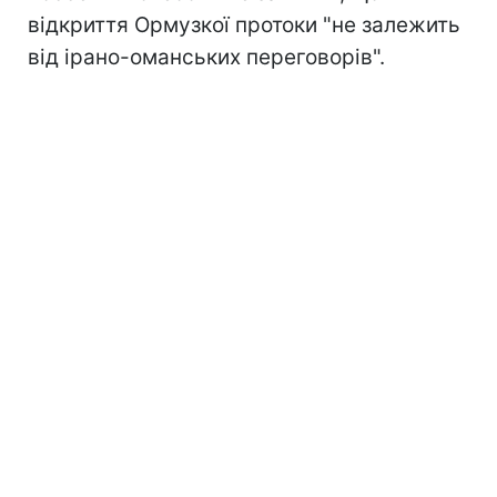
відкриття Ормузкої протоки "не залежить
від ірано-оманських переговорів".