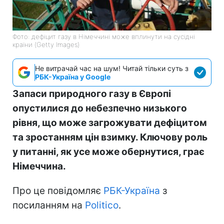
Фото: дефіцит газу в Німеччині може вплинути на сусідні
країни (Getty Images)
Не витрачай час на шум! Читай тільки суть з
РБК-Україна у Google
Запаси природного газу в Європі
опустилися до небезпечно низького
рівня, що може загрожувати дефіцитом
та зростанням цін взимку. Ключову роль
у питанні, як усе може обернутися, грає
Німеччина.
Про це повідомляє
РБК-Україна
з
посиланням на
Politico
.