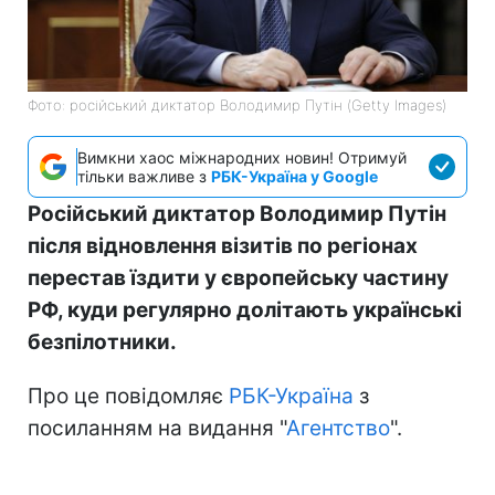
Фото: російський диктатор Володимир Путін (Getty Images)
Вимкни хаос міжнародних новин! Отримуй
тільки важливе з
РБК-Україна у Google
Російський диктатор Володимир Путін
після відновлення візитів по регіонах
перестав їздити у європейську частину
РФ, куди регулярно долітають українські
безпілотники.
Про це повідомляє
РБК-Україна
з
посиланням на видання "
Агентство
".