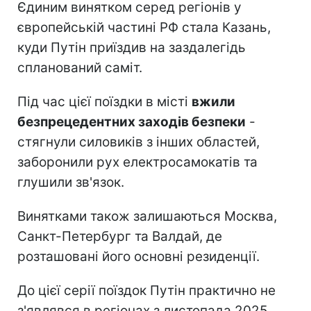
Єдиним винятком серед регіонів у
європейській частині РФ стала Казань,
куди Путін приїздив на заздалегідь
спланований саміт.
Під час цієї поїздки в місті
вжили
безпрецедентних заходів безпеки
-
стягнули силовиків з інших областей,
заборонили рух електросамокатів та
глушили зв'язок.
Винятками також залишаються Москва,
Санкт-Петербург та Валдай, де
розташовані його основні резиденції.
До цієї серії поїздок Путін практично не
з'являвся в регіонах з листопада 2025