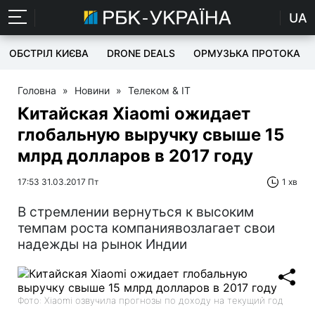
UA
ОБСТРІЛ КИЄВА
DRONE DEALS
ОРМУЗЬКА ПРОТОКА
Головна
»
Новини
»
Телеком & IT
Китайская Xiaomi ожидает
глобальную выручку свыше 15
млрд долларов в 2017 году
17:53 31.03.2017 Пт
1 хв
В стремлении вернуться к высоким
темпам роста компаниявозлагает свои
надежды на рынок Индии
Фото: Xiaomi озвучила прогнозы по доходу на текущий год