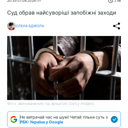
20:35 07.08.2026 Пт
2 хв
Суд обрав найсуворіші запобіжні заходи
ОЛЕНА БДЖОЛА
Фото: звинувачений під арештом (Getty Images)
Не витрачай час на шум! Читай тільки суть з
РБК-Україна у Google