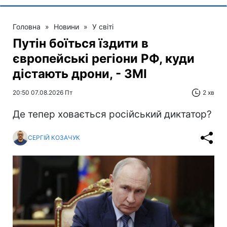
Головна
»
Новини
»
У світі
Путін боїться їздити в
європейські регіони РФ, куди
дістають дрони, - ЗМІ
20:50 07.08.2026 Пт
2 хв
Де тепер ховається російський диктатор?
СЕРГІЙ КОЗАЧУК