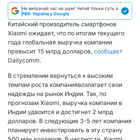
Не витрачай час на шум! Читай тільки суть з
РБК-Україна у Google
Китайский произодитель смартфонов
Xiaomi ожидает, что по итогам текущего
года глобальная выручка компании
превысит 15 млрд долларов,
сообщает
Dailycomm.
В стремлении вернуться к высоким
темпам роста компаниявозлагает свои
надежды на рынок Индии. Так, по
прогнозам Xiaomi, выручка компании в
Индии удвоится и достигнет 2 млрд
долларов. В следующие 3-5 лет компания
планирует инвестировать в эту страну
500 млн долларов. В частности, Xiaomi