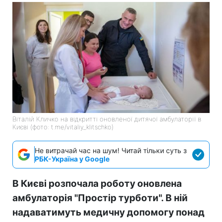
Віталій Кличко на відкритті оновленої дитячої амбулаторії в
Києві (фото: t.me/vitaliy_klitschko)
Не витрачай час на шум! Читай тільки суть з
РБК-Україна у Google
В Києві розпочала роботу оновлена
амбулаторія "Простір турботи". В ній
надаватимуть медичну допомогу понад