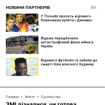
Головна
»
Життя
»
Суспільство
ЗМІ дізналися, чи готова