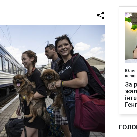
Юлія
керів
За р
жал
інт
Ген
ГОЛО