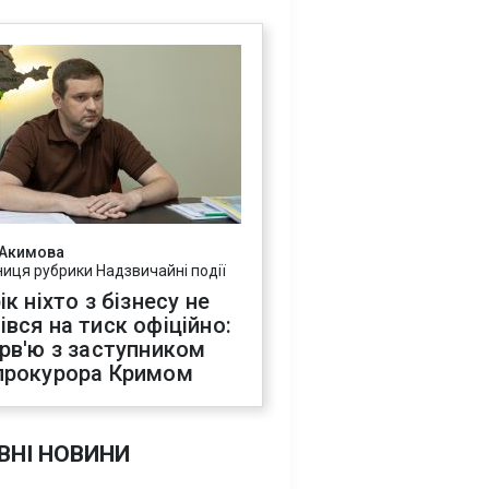
 Акимова
ниця рубрики Надзвичайні події
ік ніхто з бізнесу не
івся на тиск офіційно:
ерв'ю з заступником
прокурора Кримом
ВНІ НОВИНИ