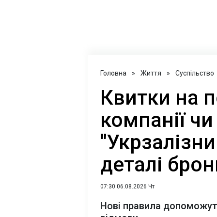
Головна
»
Життя
»
Суспільство
Квитки на п
компанії чи
"Укрзалізн
деталі бро
07:30 06.08.2026 Чт
Нові правила допоможуть