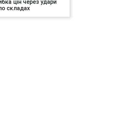
ибка цін через удари
по складах