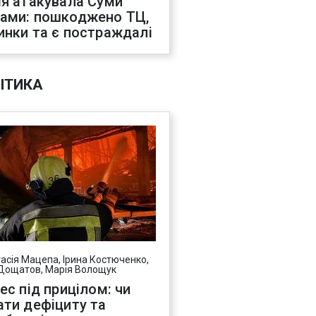
ія атакувала Суми
ами: пошкоджено ТЦ,
инки та є постраждалі
ІТИКА
асія Мацепа, Ірина Костюченко,
Дощатов, Марія Волощук
нес під прицілом: чи
ати дефіциту та