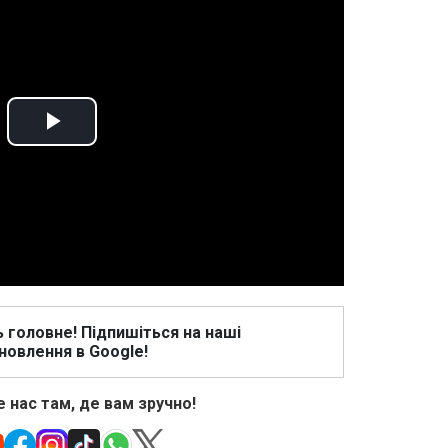
Play
Video
ь головне! Підпишіться на наші
новлення в Google!
 нас там, де вам зручно!