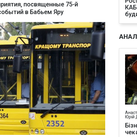
Рос
приятия, посвященные 75-й
КАБ
событий в Бабьем Яру
буд
АНАЛ
Анаст
Юрій 
Біз
чек