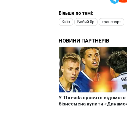
Більше по темі:
Київ
Бабий Яр
транспорт