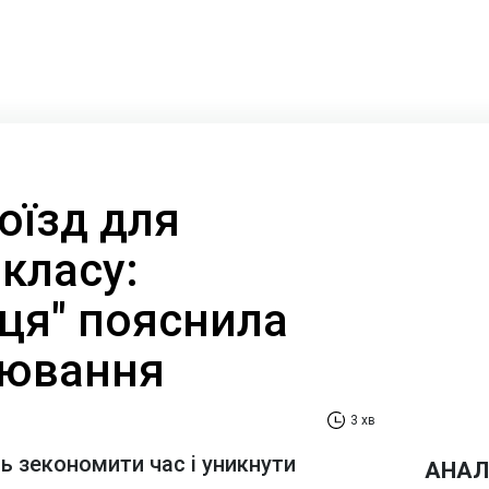
оїзд для
 класу:
иця" пояснила
нювання
3 хв
 зекономити час і уникнути
АНАЛ