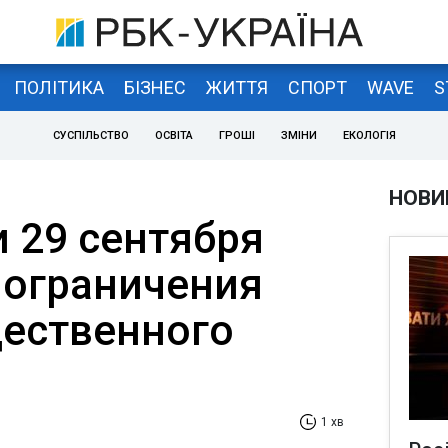
ПОЛІТИКА
БІЗНЕС
ЖИТТЯ
СПОРТ
WAVE
S
СУСПІЛЬСТВО
ОСВІТА
ГРОШІ
ЗМІНИ
ЕКОЛОГІЯ
НОВИ
и 29 сентября
ограничения
ественного
1 хв