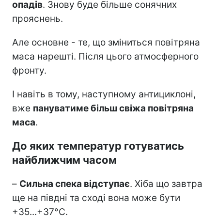
опадів
. Знову буде більше сонячних
прояснень.
Але основне - те, що зміниться повітряна
маса нарешті. Після цього атмосферного
фронту.
І навіть в тому, наступному антициклоні,
вже
пануватиме більш свіжа повітряна
маса
.
До яких температур готуватись
найближчим часом
–
Сильна спека відступає
. Хіба що завтра
ще на півдні та сході вона може бути
+35...+37°С.