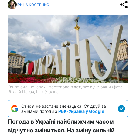
ІРИНА КОСТЕНКО
Хвиля сильної спеки поступово відступає від України (фото:
Віталій Носач, РБК-Україна)
Стихія не застане зненацька! Слідкуй за
змінами погоди з
РБК-Україна у Google
Погода в Україні найближчим часом
відчутно зміниться. На зміну сильній