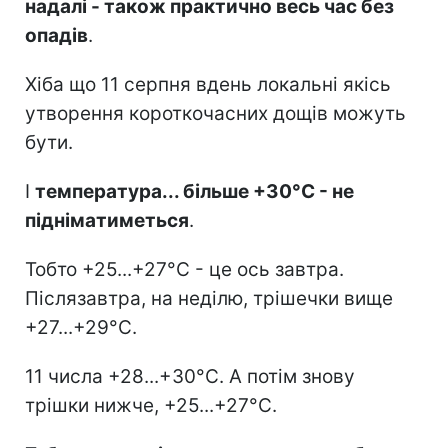
надалі - також практично весь час без
опадів
.
Хіба що 11 серпня вдень локальні якісь
утворення короткочасних дощів можуть
бути.
І
температура... більше +30°C - не
підніматиметься
.
Тобто +25...+27°C - це ось завтра.
Післязавтра, на неділю, трішечки вище
+27...+29°C.
11 числа +28...+30°C. А потім знову
трішки нижче, +25...+27°C.