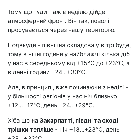
Тому що туди - аж в неділю дійде
атмосферний фронт. Він так, поволі
просувається через нашу територію.
Подекуди - північна складова у вітрі буде,
тому в нічні години у найближчі кілька діб
у нас в середньому від +15°С до +23°С, а
в денні години +24...+30°C.
Але, в принципі, вже починаючи з неділі -
у більшості регіонів у нас ніч близько
+12...+17°C, день +24...+29°C.
Хіба що
на Закарпатті, півдні та сході
трішки тепліше
- ніч +18...+23°C, день
+28...+33°C.