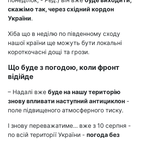
понеділок, -
Ред
.) він вже
буде виходити,
скажімо так, через східний кордон
України
.
Хіба що в неділю по південному сходу
нашої країни ще можуть бути локальні
короткочасні дощі та грози.
Що буде з погодою, коли фронт
відійде
– Надалі вже
буде на нашу територію
знову впливати наступний антициклон
-
поле підвищеного атмосферного тиску.
І знову переважатиме... вже з 10 серпня -
по всій території України -
погода без