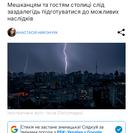
Мешканцям та гостям столиці слід
заздалегідь підготуватися до можливих
наслідків
АНАСТАСІЯ НИКОНЧУК
Ілюстративне фото: гроза (GettyImages)
Стихія не застане зненацька! Слідкуй за
змінами погоди з
РБК-Україна у Google