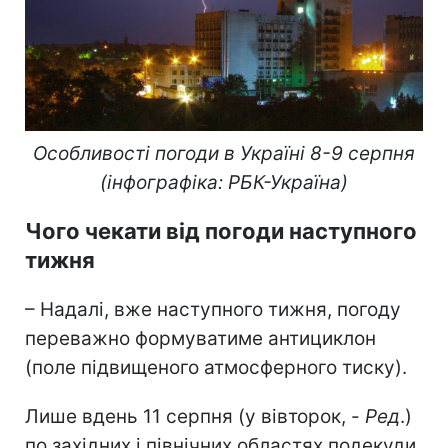
Особливості погоди в Україні 8-9 серпня
(інфографіка: РБК-Україна)
Чого чекати від погоди наступного
тижня
– Надалі, вже наступного тижня, погоду
переважно формуватиме антициклон
(поле підвищеного атмосферного тиску).
Лише вдень 11 серпня (у вівторок, -
Ред
.)
по західних і північних областях подекуди