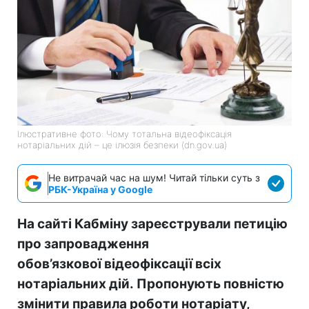
Ілюстративне фото: Чому тотальна відеофіксація
нотаріальних дій – це ілюзія безпеки (dn.gov.ua)
Не витрачай час на шум! Читай тільки суть з
РБК-Україна у Google
На сайті Кабміну зареєстрували петицію
про запровадження
обов’язкової відеофіксації всіх
нотаріальних дій. Пропонують повністю
змінити правила роботи нотаріату,