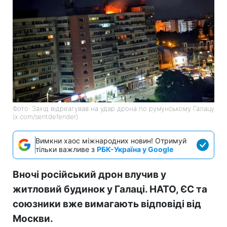
Фото: Захід відреагував на удар дрона по румунському Галацу
(x.com/sentdefender)
Вимкни хаос міжнародних новин! Отримуй
тільки важливе з
РБК-Україна у Google
Вночі російський дрон влучив у
житловий будинок у Галаці. НАТО, ЄС та
союзники вже вимагають відповіді від
Москви.