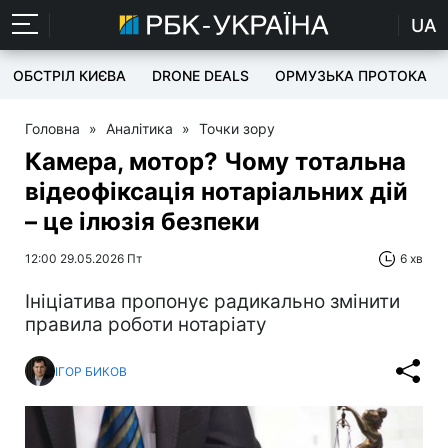
UA
ОБСТРІЛ КИЄВА
DRONE DEALS
ОРМУЗЬКА ПРОТОКА
Головна
»
Аналітика
»
Точки зору
Камера, мотор? Чому тотальна
відеофіксація нотаріальних дій
– це ілюзія безпеки
12:00 29.05.2026 Пт
6 хв
Ініціатива пропонує радикально змінити
правила роботи нотаріату
ІГОР БИКОВ