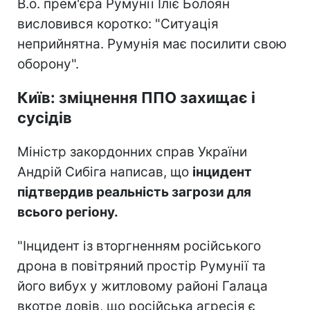
В.о. прем'єра Румунії Іліє Болоян
висловився коротко: "Ситуація
неприйнятна. Румунія має посилити свою
оборону".
Київ: зміцнення ППО захищає і
сусідів
Міністр закордонних справ України
Андрій Сибіга написав, що
інцидент
підтвердив реальність загрози для
всього регіону.
"Інцидент із вторгненням російського
дрона в повітряний простір Румунії та
його вибух у житловому районі Галаца
вкотре довів, що російська агресія є