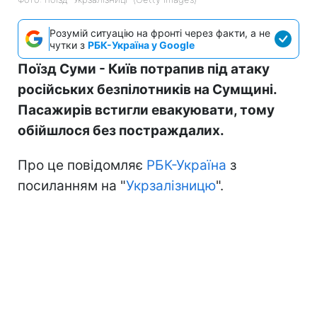
Розумій ситуацію на фронті через факти, а не
чутки з
РБК-Україна у Google
Поїзд Суми - Київ потрапив під атаку
російських безпілотників на Сумщині.
Пасажирів встигли евакуювати, тому
обійшлося без постраждалих.
Про це повідомляє
РБК-Україна
з
посиланням на "
Укрзалізницю
".