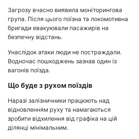
Загрозу вчасно виявила моніторингова
група. Після цього поїзна та локомотивна
бригади евакуювали пасажирів на
безпечну відстань.
Унаслідок атаки люди не постраждали.
Водночас пошкоджень зазнав один із
вагонів поїзда.
Що буде з рухом поїздів
Наразі залізничники працюють над
відновленням руху та намагаються
зробити відхилення від графіка на цій
ділянці мінімальним.