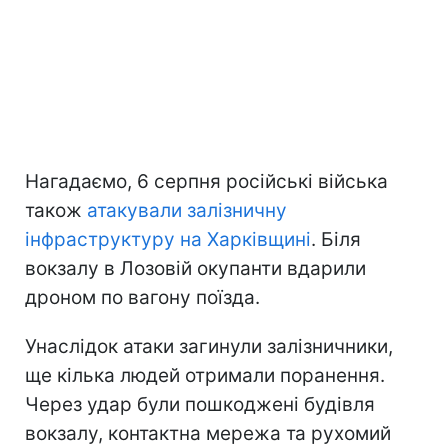
Нагадаємо, 6 серпня російські війська
також
атакували залізничну
інфраструктуру на Харківщині
. Біля
вокзалу в Лозовій окупанти вдарили
дроном по вагону поїзда.
Унаслідок атаки загинули залізничники,
ще кілька людей отримали поранення.
Через удар були пошкоджені будівля
вокзалу, контактна мережа та рухомий