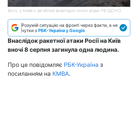
Фото: у Києві є загиблий внаслідок нічної атаки РФ (ДСНС)
Розумій ситуацію на фронті через факти, а не
чутки з
РБК-Україна у Google
Внаслідок ракетної атаки Росії на Київ
вночі 8 серпня загинула одна людина.
Про це повідомляє
РБК-Україна
з
посиланням на
КМВА
.