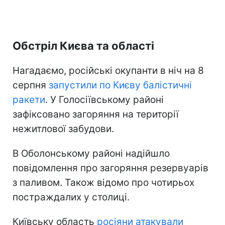
Обстріл Києва та області
Нагадаємо, російські окупанти в ніч на 8
серпня
запустили по Києву балістичні
ракети
. У Голосіївському районі
зафіксовано загоряння на території
нежитлової забудови.
В Оболонському районі надійшло
повідомлення про загоряння резервуарів
з паливом. Також відомо про чотирьох
постраждалих у столиці.
Київську область
росіяни атакували