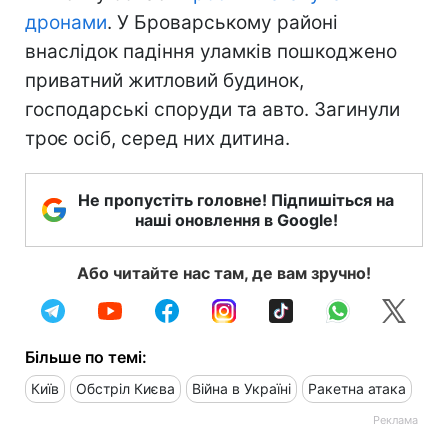
дронами
. У Броварському районі
внаслідок падіння уламків пошкоджено
приватний житловий будинок,
господарські споруди та авто. Загинули
троє осіб, серед них дитина.
Не пропустіть головне! Підпишіться на
наші оновлення в Google!
Або читайте нас там, де вам зручно!
Більше по темі:
Київ
Обстріл Києва
Війна в Україні
Ракетна атака