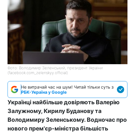
Фото: Володимир Зеленський, президент України
(facebook.com_zelenskyy.official)
Не витрачай час на шум! Читай тільки суть з
РБК-Україна у Google
Українці найбільше довіряють Валерію
Залужному, Кирилу Буданову та
Володимиру Зеленському. Водночас про
нового прем'єр-міністра більшість