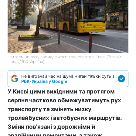
Фото: зміни руху громадського транспорту в Києві (Віталій
Носач/РБК-Україна)
Не витрачай час на шум! Читай тільки суть з
РБК-Україна у Google
У Києві цими вихідними та протягом
серпня частково обмежуватимуть рух
транспорту та змінять низку
тролейбусних і автобусних маршрутів.
Зміни пов'язані з дорожніми й
аварійними ремонтами, а також