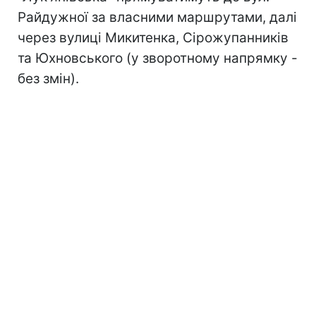
Райдужної за власними маршрутами, далі
через вулиці Микитенка, Сірожупанників
та Юхновського (у зворотному напрямку -
без змін).