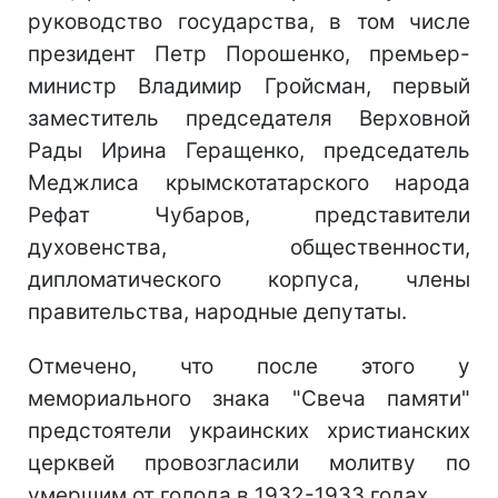
руководство государства, в том числе
президент Петр Порошенко, премьер-
министр Владимир Гройсман, первый
заместитель председателя Верховной
Рады Ирина Геращенко, председатель
Меджлиса крымскотатарского народа
Рефат Чубаров, представители
духовенства, общественности,
дипломатического корпуса, члены
правительства, народные депутаты.
Отмечено, что после этого у
мемориального знака "Свеча памяти"
предстоятели украинских христианских
церквей провозгласили молитву по
умершим от голода в 1932-1933 годах.