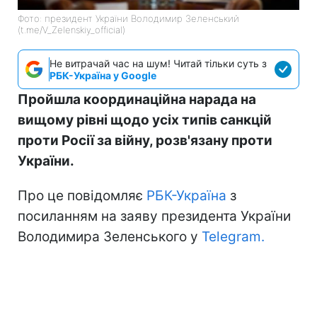
Фото: президент України Володимир Зеленський
(t.me/V_Zelenskiy_official)
Не витрачай час на шум! Читай тільки суть з
РБК-Україна у Google
Пройшла координаційна нарада на
вищому рівні щодо усіх типів санкцій
проти Росії за війну, розв'язану проти
України.
Про це повідомляє
РБК-Україна
з
посиланням на заяву президента України
Володимира Зеленського у
Telegram.