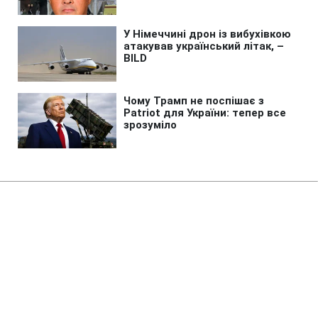
Головна
»
Бізнес
»
Tech
Вчена запропонувала нове
пояснення реальності:
резонансне дослідження
відкликали