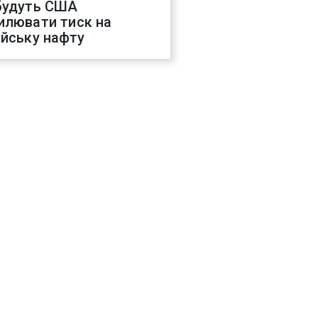
будуть США
илювати тиск на
ійську нафту