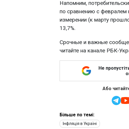
Напомним, потребительски
по сравнению с февралем 
измерении (к марту прошл
13,7%.
Срочные и важные сообщен
читайте на канале РБК-Ук
Не пропустіт
о
Або читайте
Більше по темі:
Інфляція в Україні