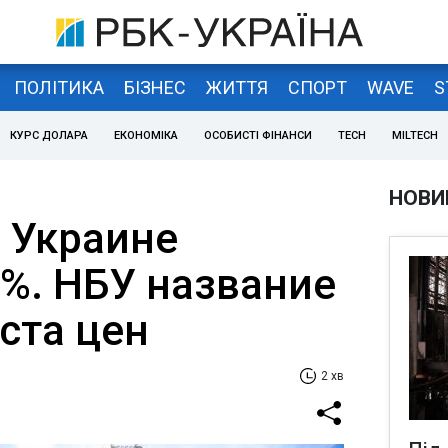
ПОЛІТИКА
БІЗНЕС
ЖИТТЯ
СПОРТ
WAVE
S
КУРС ДОЛАРА
ЕКОНОМІКА
ОСОБИСТІ ФІНАНСИ
TECH
MILTECH
НОВИ
 Украине
6%. НБУ название
ста цен
2 хв