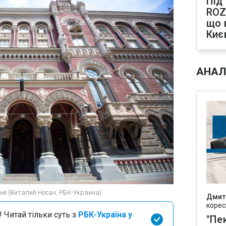
Під
ROZ
що 
Киє
АНАЛ
не (Виталий Носач, РБК-Украина)
Дмит
корес
 Читай тільки суть з
РБК-Україна у
"Пек