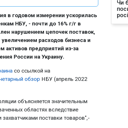
Чи 
пос
рос
ия в годовом измерении ускорилась
енкам НБУ, - почти до 16% г/г в
влен нарушением цепочек поставок,
 увеличением расходов бизнеса и
м активов предприятий из-за
ния России на Украину.
аина
со ссылкой на
нетарный обзор
НБУ (апрель 2022
нфляции объясняется значительным
хваченных областях вследствие
 захватчиками поставки товаров",-