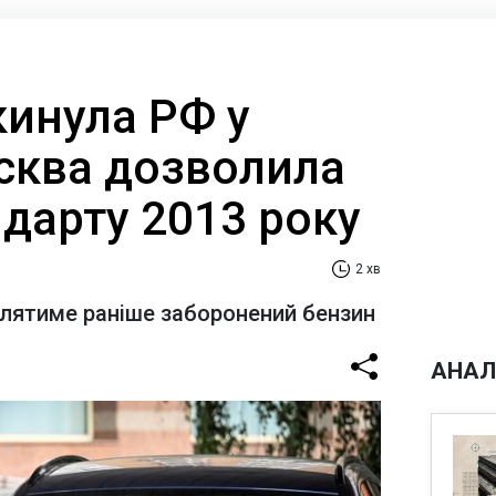
кинула РФ у
сква дозволила
дарту 2013 року
2 хв
блятиме раніше заборонений бензин
АНАЛ