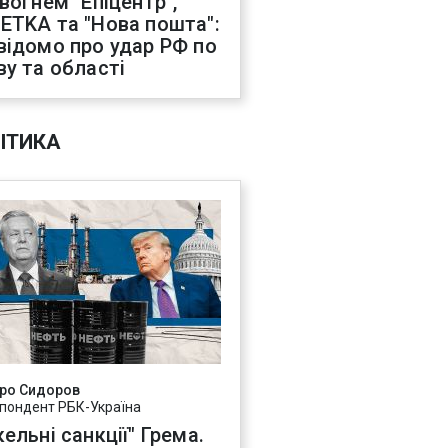
 вогнем "Епіцентр",
ETKA та "Нова пошта":
відомо про удар РФ по
ву та області
ІТИКА
ро Сидоров
пондент РБК-Україна
ельні санкції" Грема.