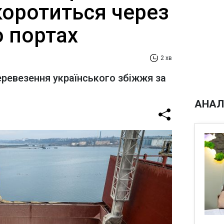
коротиться через
о портах
2 хв
еревезення українського збіжжя за
АНАЛ