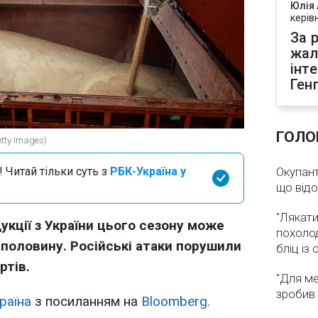
Юлія
керів
За р
жал
інт
Ген
ГОЛО
tty Images)
 Читай тільки суть з
РБК-Україна у
Окупант
що від
"Лякати
укції з України цього сезону може
похолод
половину. Російські атаки порушили
бліц із
ртів.
"Для ме
зробив 
раїна
з посиланням на
Bloomberg.