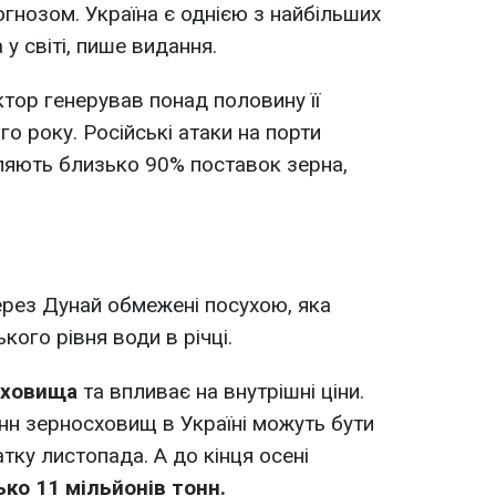
огнозом. Україна є однією з найбільших
у світі, пише видання.
тор генерував понад половину її
о року. Російські атаки на порти
ляють близько 90% поставок зерна,
ерез Дунай обмежені посухою, яка
ого рівня води в річці.
сховища
та впливає на внутрішні ціни.
нн зерносховищ в Україні можуть бути
тку листопада. А до кінця осені
ько 11 мільйонів тонн.