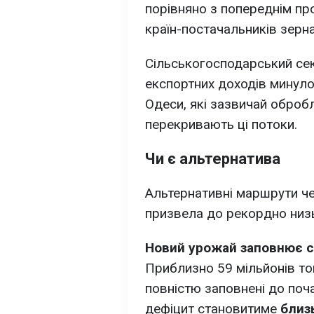
порівняно з попереднім пр
країн-постачальників зерна 
Сільськогосподарський сек
експортних доходів минулог
Одеси, які зазвичай оброб
перекривають ці потоки.
Чи є альтернатива
Альтернативні маршрути ч
призвела до рекордно низьк
Новий урожай заповнює 
Приблизно 59 мільйонів то
повністю заповнені до поча
дефіцит становитиме
близ