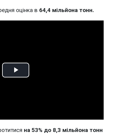
редня оцінка в
64,4 мільйона тонн.
Play
Video
ротитися
на 53% до 8,3 мільйона тонн