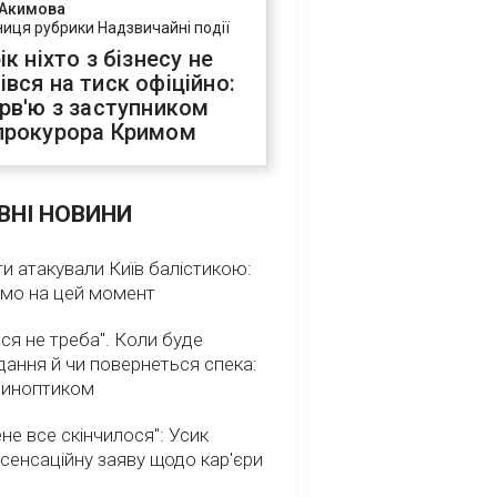
 Акимова
ниця рубрики Надзвичайні події
ік ніхто з бізнесу не
івся на тиск офіційно:
ерв'ю з заступником
прокурора Кримом
ВНІ НОВИНИ
и атакували Київ балістикою:
омо на цей момент
ся не треба". Коли буде
ання й чи повернеться спека:
 синоптиком
не все скінчилося": Усик
сенсаційну заяву щодо кар'єри