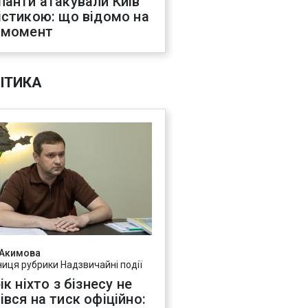
панти атакували Київ
істикою: що відомо на
 момент
ІТИКА
 Акимова
ниця рубрики Надзвичайні події
ік ніхто з бізнесу не
івся на тиск офіційно: