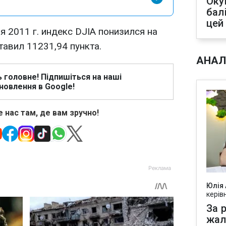
Оку
бал
цей
я 2011 г. индекс DJIA понизился на
ставил 11231,94 пункта.
АНАЛ
ь головне! Підпишіться на наші
новлення в Google!
 нас там, де вам зручно!
Юлія
керів
За р
жал