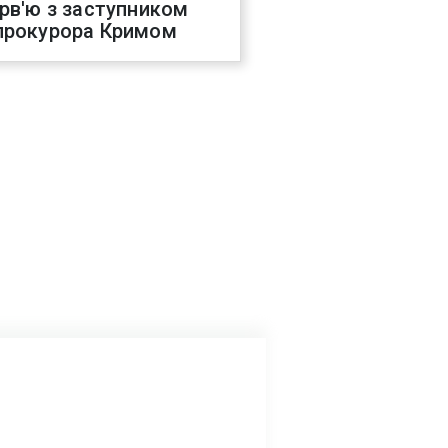
ерв'ю з заступником
прокурора Кримом