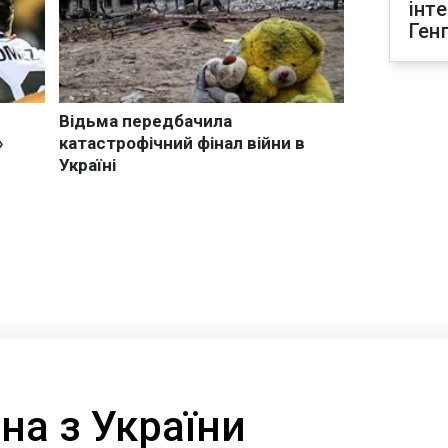
інт
Ген
на з України