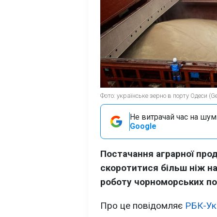
Фото: українське зерно в порту Одеси (Ge
Не витрачай час на шум!
Google
Постачання аграрної прод
скоротитися більш ніж на
роботу чорноморських по
Про це повідомляє
РБК-Ук