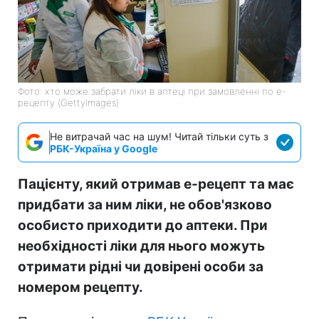
Фото: хто може забрати ліки в аптеці при замовленні по е-
рецепту (GettyImages)
Не витрачай час на шум! Читай тільки суть з
РБК-Україна у Google
Пацієнту, який отримав е-рецепт та має
придбати за ним ліки, не обов'язково
особисто приходити до аптеки. При
необхідності ліки для нього можуть
отримати рідні чи довірені особи за
номером рецепту.