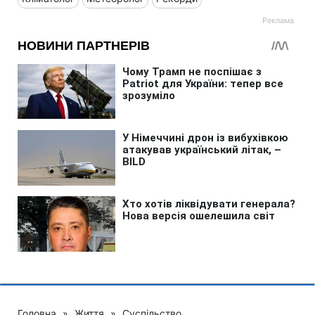
Головна
»
Життя
»
Суспільство