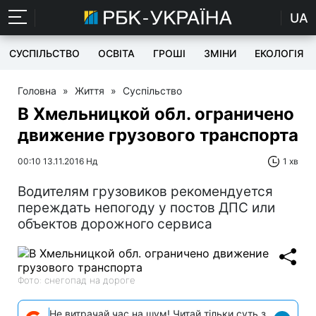
UA
СУСПІЛЬСТВО
ОСВІТА
ГРОШІ
ЗМІНИ
ЕКОЛОГІЯ
Головна
»
Життя
»
Суспільство
В Хмельницкой обл. ограничено
движение грузового транспорта
00:10 13.11.2016 Нд
1 хв
Водителям грузовиков рекомендуется
переждать непогоду у постов ДПС или
объектов дорожного сервиса
Фото: снегопад на дороге
Не витрачай час на шум! Читай тільки суть з