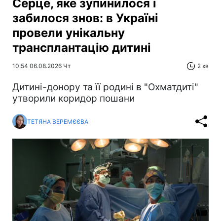
Серце, яке зупинилося і
забилося знов: в Україні
провели унікальну
трансплантацію дитині
10:54 06.08.2026 Чт
2 хв
Дитині-донору та її родині в "Охматдиті"
утворили коридор пошани
ТЕТЯНА ВЕРЕМЄЄВА