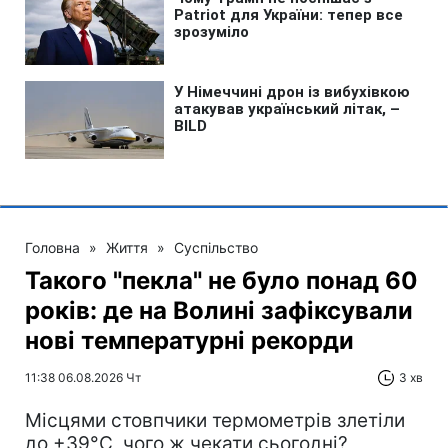
Головна
»
Життя
»
Суспільство
Такого "пекла" не було понад 60
років: де на Волині зафіксували
нові температурні рекорди
11:38 06.08.2026 Чт
3 хв
Місцями стовпчики термометрів злетіли
до +39°С, чого ж чекати сьогодні?