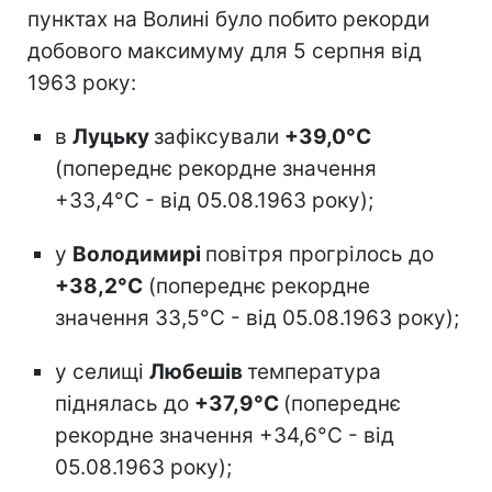
пунктах на Волині було побито рекорди
добового максимуму для 5 серпня від
1963 року:
в
Луцьку
зафіксували
+39,0°С
(попереднє рекордне значення
+33,4°С - від 05.08.1963 року);
у
Володимирі
повітря прогрілось до
+38,2°С
(попереднє рекордне
значення 33,5°С - від 05.08.1963 року);
у селищі
Любешів
температура
піднялась до
+37,9°С
(попереднє
рекордне значення +34,6°С - від
05.08.1963 року);