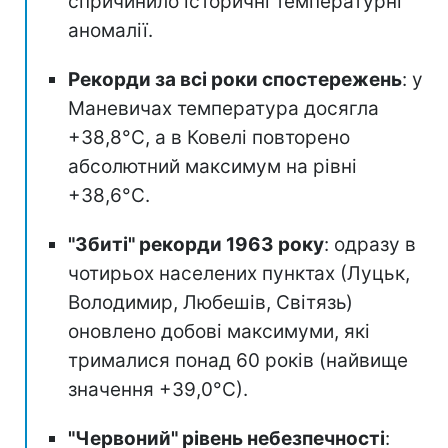
спричинило історичні температурні
аномалії.
Рекорди за всі роки спостережень
: у
Маневичах температура досягла
+38,8°С, а в Ковелі повторено
абсолютний максимум на рівні
+38,6°С.
"Збиті" рекорди 1963 року
: одразу в
чотирьох населених пунктах (Луцьк,
Володимир, Любешів, Світязь)
оновлено добові максимуми, які
трималися понад 60 років (найвище
значення +39,0°С).
"Червоний" рівень небезпечності
: