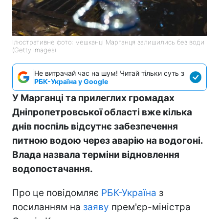
Ілюстративне фото: мешканці Марганця залишились без води
(Getty Images)
Не витрачай час на шум! Читай тільки суть з
РБК-Україна у Google
У Марганці та прилеглих громадах
Дніпропетровської області вже кілька
днів поспіль відсутнє забезпечення
питною водою через аварію на водогоні.
Влада назвала терміни відновлення
водопостачання.
Про це повідомляє
РБК-Україна
з
посиланням на
заяву
прем'єр-міністра