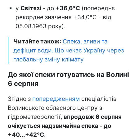
у
Світязі
- до
+36,6°С
(попереднє
рекордне значення +34,0°С - від
05.08.1963 року).
Читайте також
:
Спека, зливи та
дефіцит води. Що чекає Україну через
глобальну зміну клімату
До якої спеки готуватись на Волині
6 серпня
Згідно з
попередженням
спеціалістів
Волинського обласного центру з
гідрометеорології,
впродовж 6 серпня
очікується надзвичайна спека - до
+40...+42°С
: