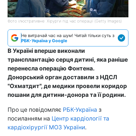
Фото ілюстративне: Хірурги під час операції (Getty Images)
Не витрачай час на шум! Читай тільки суть з
РБК-Україна у Google
В Україні вперше виконали
трансплантацію серця дитині, яка раніше
перенесла операцію Фонтена.
Донорський орган доставили з НДСЛ
"Охматдит", де медики провели коридор
пошани для дитини-донора та її родини.
Про це повідомляє
РБК-Україна
з
посиланням на
Центр кардіології та
кардіохірургії МОЗ України
.