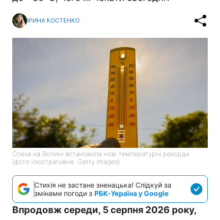
ІРИНА КОСТЕНКО
Спека на Волині встановила нові температурні рекорди
(фото ілюстративне: Getty Images)
Стихія не застане зненацька! Слідкуй за
змінами погоди з
РБК-Україна у Google
Впродовж середи, 5 серпня 2026 року,