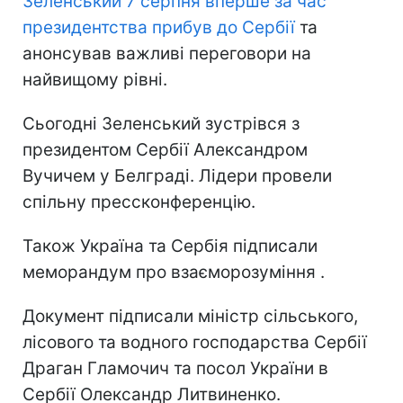
Зеленський 7 серпня вперше за час
президентства прибув до Сербії
та
анонсував важливі переговори на
найвищому рівні.
Сьогодні Зеленський зустрівся з
президентом Сербії Александром
Вучичем у Белграді. Лідери провели
спільну прессконференцію.
Також Україна та Сербія підписали
меморандум про взаєморозуміння .
Документ підписали міністр сільського,
лісового та водного господарства Сербії
Драган Гламочич та посол України в
Сербії Олександр Литвиненко.