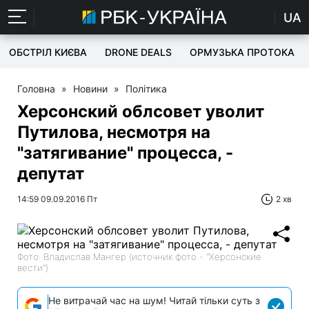
UA
ОБСТРІЛ КИЄВА
DRONE DEALS
ОРМУЗЬКА ПРОТОКА
Головна
»
Новини
»
Політика
Херсонский облсовет уволит
Путилова, несмотря на
"затягивание" процесса, -
депутат
14:59 09.09.2016 Пт
2 хв
Фото: Владислав Мангер (источник фото - "Херсонские
вести")
Не витрачай час на шум! Читай тільки суть з