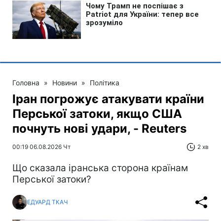
Головна
»
Новини
»
Політика
Іран погрожує атакувати країни
Перської затоки, якщо США
почнуть нові удари, - Reuters
00:19 06.08.2026 Чт
2 хв
Що сказала іранська сторона країнам
Перської затоки?
ЕДУАРД ТКАЧ