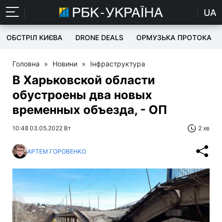
UA
ОБСТРІЛ КИЄВА
DRONE DEALS
ОРМУЗЬКА ПРОТОКА
Головна
»
Новини
»
Інфраструктура
В Харьковской области
обустроены два новых
временных объезда, - ОП
10:48 03.05.2022 Вт
2 хв
АРТЕМ ГОРОВЕНКО