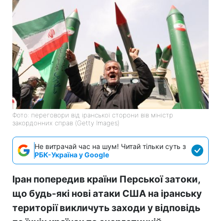
Фото: переговори від іранської сторони вів міністр
закордонних справ (Getty Images)
Не витрачай час на шум! Читай тільки суть з
РБК-Україна у Google
Іран попередив країни Перської затоки,
що будь-які нові атаки США на іранську
території викличуть заходи у відповідь