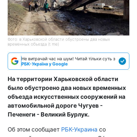
Фото: в Харьковской области обустроены два новых
временных объезда (t me)
Не витрачай час на шум! Читай тільки суть з
РБК-Україна у Google
На территории Харьковской области
было обустроено два новых временных
объезда искусственных сооружений на
автомобильной дороге Чугуев -
Печенеги - Великий Бурлук.
Об этом сообщает
РБК-Украина
со