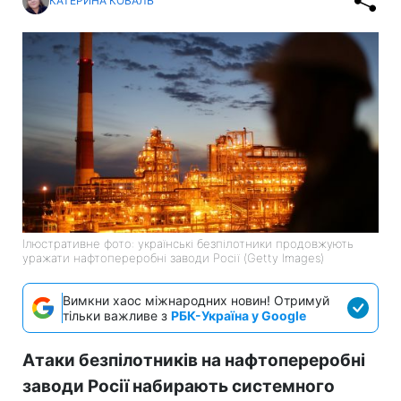
КАТЕРИНА КОВАЛЬ
Ілюстративне фото: українські безпілотники продовжують
уражати нафтопереробні заводи Росії (Getty Images)
Вимкни хаос міжнародних новин! Отримуй
тільки важливе з
РБК-Україна у Google
Атаки безпілотників на нафтопереробні
заводи Росії набирають системного