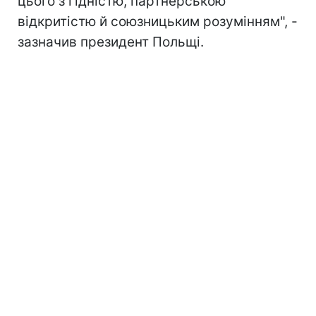
цього з гідністю, партнерською
відкритістю й союзницьким розумінням", -
зазначив президент Польщі.