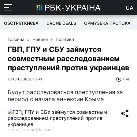
UA
ОБСТРІЛ КИЄВА
DRONE DEALS
ОРМУЗЬКА ПРОТОКА
Головна
»
Новини
»
Політика
ГВП, ГПУ и СБУ займутся
совместным расследованием
преступлений против украинцев
18:18 13.08.2015 Чт
1 хв
Будут расследоваться преступления за
период с начала аннексии Крыма
Фото: Анатолий Матиос