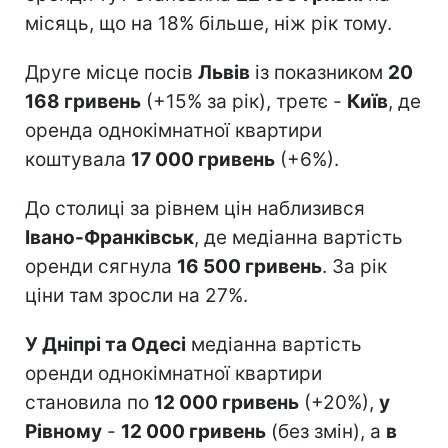
місяць, що на 18% більше, ніж рік тому.
Друге місце посів
Львів
із показником
20
168 гривень
(+15% за рік), третє -
Київ
, де
оренда однокімнатної квартири
коштувала
17 000 гривень
(+6%).
До столиці за рівнем цін наблизився
Івано-Франківськ
, де медіанна вартість
оренди сягнула
16 500 гривень
. За рік
ціни там зросли на 27%.
У Дніпрі та Одесі
медіанна вартість
оренди однокімнатної квартири
становила по
12 000 гривень
(+20%),
у
Рівному
-
12 000 гривень
(без змін), а
в