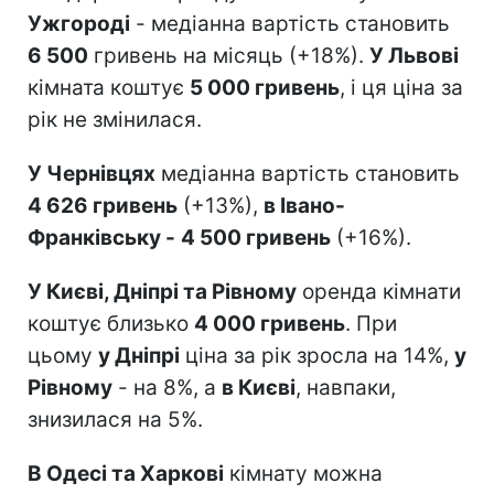
Ужгороді
- медіанна вартість становить
6 500
гривень на місяць (+18%).
У Львові
кімната коштує
5 000 гривень
, і ця ціна за
рік не змінилася.
У Чернівцях
медіанна вартість становить
4 626 гривень
(+13%),
в Івано-
Франківську -
4 500 гривень
(+16%).
У Києві, Дніпрі та Рівному
оренда кімнати
коштує близько
4 000 гривень
. При
цьому
у Дніпрі
ціна за рік зросла на 14%,
у
Рівному
- на 8%, а
в Києві
, навпаки,
знизилася на 5%.
В Одесі та Харкові
кімнату можна