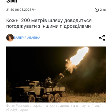
ЗМІ
21:40 06.08.2026 Чт
2 хв
Кожні 200 метрів шляху доводиться
погоджувати з іншими підрозділами
ВАЛЕРІЯ АБАБІНА
Фото: Розповідь сержанта про труднощі на шляху на "нуль"
(GettyImages)