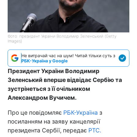
Фото: президент України Володимир Зеленський (Getty
Images)
Не витрачай час на шум! Читай тільки суть з
РБК-Україна у Google
Президент України Володимир
Зеленський вперше відвідає Сербію та
зустрінеться з її очільником
Александром Вучичем.
Про це повідомляє
РБК-Україна
з
посиланням на заяву канцелярії
президента Сербії, передає
РТС.