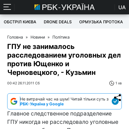
UA
ОБСТРІЛ КИЄВА
DRONE DEALS
ОРМУЗЬКА ПРОТОКА
Головна
»
Новини
»
Політика
ГПУ не занималось
расследованием уголовных дел
против Ющенко и
Черновецкого, - Кузьмин
00:42 26.11.2011 Сб
1 хв
Не витрачай час на шум! Читай тільки суть з
РБК-Україна у Google
Главное следственное подразделение
ГПУ никогда не расследовало уголовные