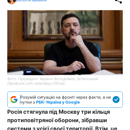
ВАЛЕРІЯ АБАБІНА
Фото: Президент України Володимир Зеленський
(facebook.com zelenskyy.official)
Розумій ситуацію на фронті через факти, а не
чутки з
РБК-Україна у Google
Росія стягнула під Москву три кільця
протиповітряної оборони, зібравши
системи з усієї своєї території. Втім, це