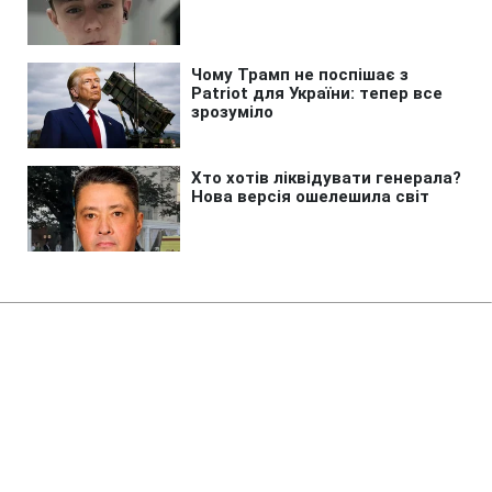
Головна
»
Новини
»
Війна в Україні
Туреччина закликала Україну та
Росію оголосити мораторій на
удари у Чорному морі
22:29 08.08.2026 Сб
2 хв