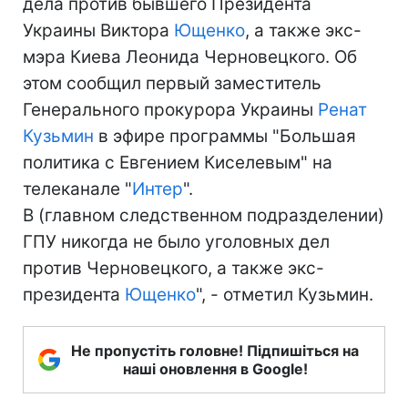
дела против бывшего Президента
Украины Виктора
Ющенко
, а также экс-
мэра Киева Леонида Черновецкого. Об
этом сообщил первый заместитель
Генерального прокурора Украины
Ренат
Кузьмин
в эфире программы "Большая
политика с Евгением Киселевым" на
телеканале "
Интер
".
В (главном следственном подразделении)
ГПУ никогда не было уголовных дел
против Черновецкого, а также экс-
президента
Ющенко
", - отметил Кузьмин.
Не пропустіть головне! Підпишіться на
наші оновлення в Google!