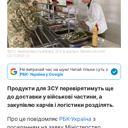
Фото: військовослужбовці ЗСУ в їдальні (facebook.com
OOTCKSP-2)
Не витрачай час на шум! Читай тільки суть з
РБК-Україна у Google
Продукти для ЗСУ перевірятимуть ще
до доставки у військові частини, а
закупівлю харчів і логістики розділять.
Про це повідомляє
РБК-Україна
з
посиланням на заяву Міністерство