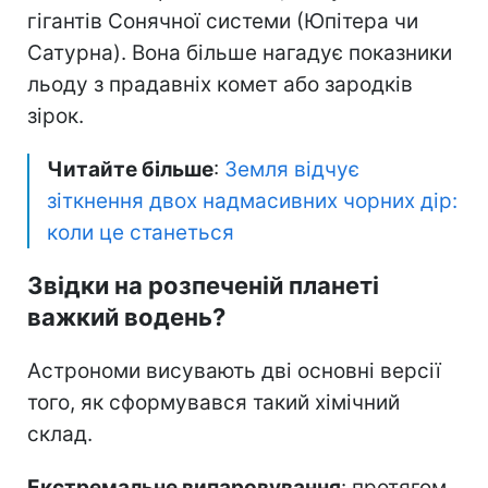
гігантів Сонячної системи (Юпітера чи
Сатурна). Вона більше нагадує показники
льоду з прадавніх комет або зародків
зірок.
Читайте більше
:
Земля відчує
зіткнення двох надмасивних чорних дір:
коли це станеться
Звідки на розпеченій планеті
важкий водень?
Астрономи висувають дві основні версії
того, як сформувався такий хімічний
склад.
Екстремальне випаровування
: протягом