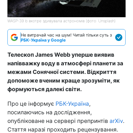
WASP-39 b вкотре здивувала астрономів (фото: Unsplash)
Не витрачай час на шум! Читай тільки суть з
РБК-Україна у Google
Телескоп James Webb уперше виявив
напівважку воду в атмосфері планети за
межами Сонячної системи. Відкриття
допоможе вченим краще зрозуміти, як
формуються далекі світи.
Про це інформує
РБК-Україна
,
посилаючись на дослідження,
опубліковане на сервері препринтів
arXiv
.
Стаття наразі проходить рецензування.