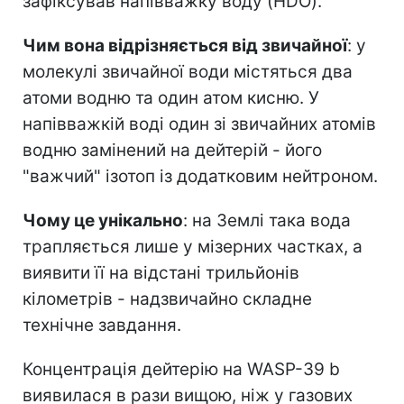
зафіксував напівважку воду (HDO).
Чим вона відрізняється від звичайної
: у
молекулі звичайної води містяться два
атоми водню та один атом кисню. У
напівважкій воді один зі звичайних атомів
водню замінений на дейтерій - його
"важчий" ізотоп із додатковим нейтроном.
Чому це унікально
: на Землі така вода
трапляється лише у мізерних частках, а
виявити її на відстані трильйонів
кілометрів - надзвичайно складне
технічне завдання.
Концентрація дейтерію на WASP-39 b
виявилася в рази вищою, ніж у газових