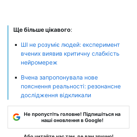
Ще більше цікавого
:
ШІ не розуміє людей: експеримент
вчених виявив критичну слабкість
нейромереж
Вчена запропонувала нове
пояснення реальності: резонансне
дослідження відкликали
Не пропустіть головне! Підпишіться на
наші оновлення в Google!
Або читайте нас там, де вам зручно!