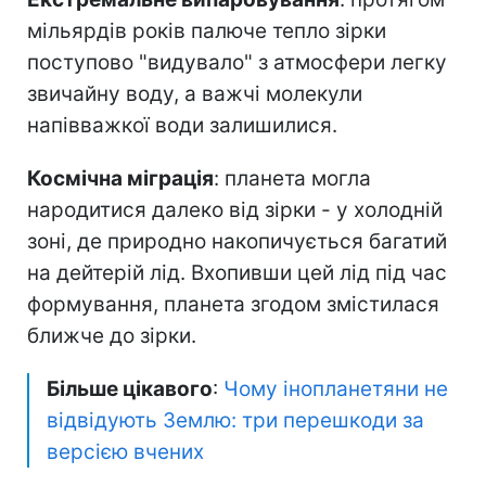
мільярдів років палюче тепло зірки
поступово "видувало" з атмосфери легку
звичайну воду, а важчі молекули
напівважкої води залишилися.
Космічна міграція
: планета могла
народитися далеко від зірки - у холодній
зоні, де природно накопичується багатий
на дейтерій лід. Вхопивши цей лід під час
формування, планета згодом змістилася
ближче до зірки.
Більше цікавого
:
Чому інопланетяни не
відвідують Землю: три перешкоди за
версією вчених