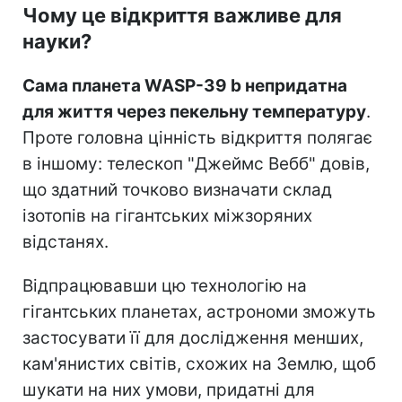
Чому це відкриття важливе для
науки?
Сама планета WASP-39 b непридатна
для життя через пекельну температуру
.
Проте головна цінність відкриття полягає
в іншому: телескоп "Джеймс Вебб" довів,
що здатний точково визначати склад
ізотопів на гігантських міжзоряних
відстанях.
Відпрацювавши цю технологію на
гігантських планетах, астрономи зможуть
застосувати її для дослідження менших,
кам'янистих світів, схожих на Землю, щоб
шукати на них умови, придатні для