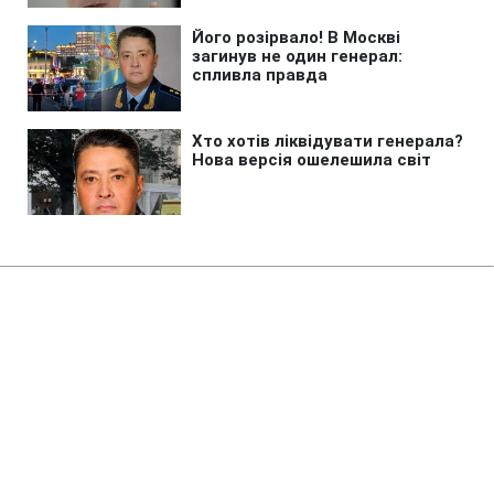
Головна
»
Новини
»
У світі
Був набитий боєприпасами: нові
деталі інциденту з дроном біля
Ан-124 у Німеччині
17:07 06.08.2026 Чт
2 хв