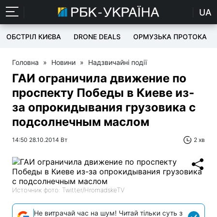
UA
ОБСТРІЛ КИЄВА
DRONE DEALS
ОРМУЗЬКА ПРОТОКА
Головна
»
Новини
»
Надзвичайні події
ГАИ ограничила движение по
проспекту Победы в Киеве из-
за опрокидывания грузовика с
подсолнечным маслом
14:50 28.10.2014 Вт
2 хв
Источник фото: Twitter/HromadskeTV
Не витрачай час на шум! Читай тільки суть з