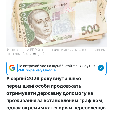
Фото: виплати ВПО й надалі надходитимуть за встановленим
графіком (Getty Images)
Не витрачай час на шум! Читай тільки суть з
РБК-Україна у Google
У серпні 2026 року внутрішньо
переміщені особи продовжать
отримувати державну допомогу на
проживання за встановленим графіком,
однак окремим категоріям переселенців