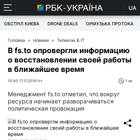
UA
ОБСТРІЛ КИЄВА
DRONE DEALS
ОРМУЗЬКА ПРОТОКА
Головна
»
Новини
»
Телеком & IT
В fs.to опровергли информацию
о восстановлении своей работы
в ближайшее время
10:40 17.11.2016 Чт
1 хв
Менеджмент fs.to отметил, что вокруг
ресурса начинает разворачиваться
политическая провокация
Фото: закрытие fs.to