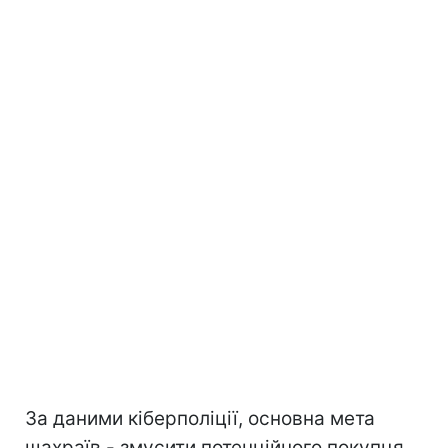
За даними кіберполіції, основна мета
шахраїв - змусити потенційного покупця