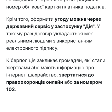
номер облікової картки платника податків.
Крім того, оформити
угоду можна через
державний сервіс у застосунку "Дія"
. У
такому разі договір укладається між
реальними людьми з використанням
електронного підпису.
Кіберполіція закликає громадян, які стали
жертвами або мають інформацію про
інтернет-шахрайство,
звертатися до
правоохоронців онлайн
або
за номером
102
.