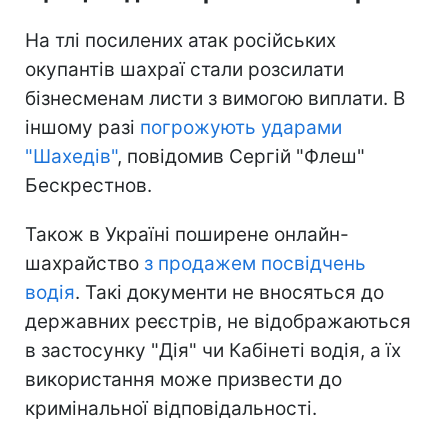
На тлі посилених атак російських
окупантів шахраї стали розсилати
бізнесменам листи з вимогою виплати. В
іншому разі
погрожують ударами
"Шахедів"
, повідомив Сергій "Флеш"
Бескрестнов.
Також в Україні поширене онлайн-
шахрайство
з продажем посвідчень
водія
. Такі документи не вносяться до
державних реєстрів, не відображаються
в застосунку "Дія" чи Кабінеті водія, а їх
використання може призвести до
кримінальної відповідальності.