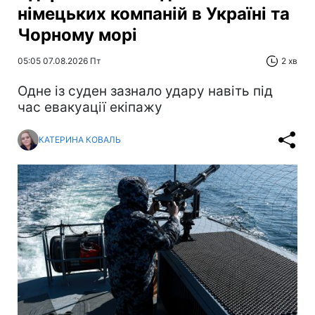
німецьких компаній в Україні та
Чорному морі
05:05 07.08.2026 Пт
2 хв
Одне із суден зазнало удару навіть під
час евакуації екіпажу
КАТЕРИНА КОВАЛЬ