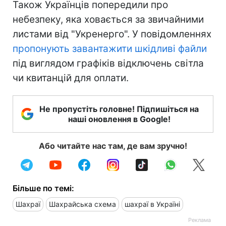
Також Українців попередили про
небезпеку, яка ховається за звичайними
листами від "Укренерго". У повідомленнях
пропонують завантажити шкідливі файли
під виглядом графіків відключень світла
чи квитанцій для оплати.
Не пропустіть головне! Підпишіться на
наші оновлення в Google!
Або читайте нас там, де вам зручно!
Більше по темі:
Шахраї
Шахрайська схема
шахраї в Україні