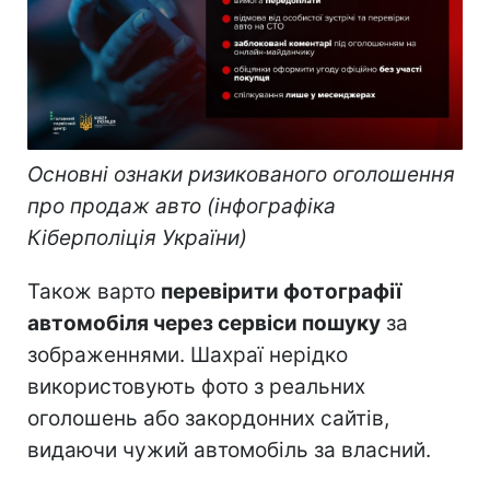
Основні ознаки ризикованого оголошення
про продаж авто (інфографіка
Кіберполіція України)
Також варто
перевірити фотографії
автомобіля через сервіси пошуку
за
зображеннями. Шахраї нерідко
використовують фото з реальних
оголошень або закордонних сайтів,
видаючи чужий автомобіль за власний.