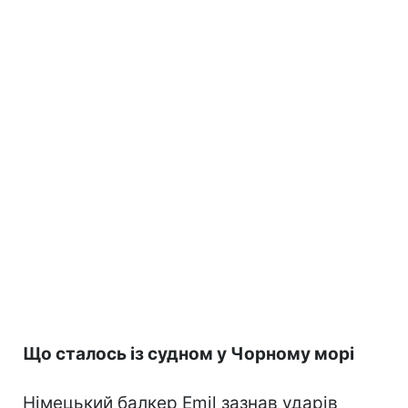
Що сталось із судном у Чорному морі
Німецький балкер Emil зазнав ударів