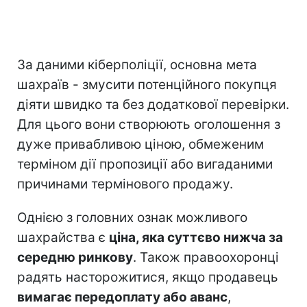
За даними кіберполіції, основна мета
шахраїв - змусити потенційного покупця
діяти швидко та без додаткової перевірки.
Для цього вони створюють оголошення з
дуже привабливою ціною, обмеженим
терміном дії пропозиції або вигаданими
причинами термінового продажу.
Однією з головних ознак можливого
шахрайства є
ціна, яка суттєво нижча за
середню ринкову
. Також правоохоронці
радять насторожитися, якщо продавець
вимагає передоплату або аванс
,