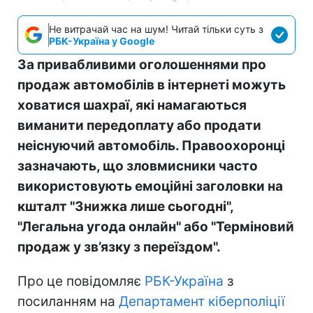
Не витрачай час на шум! Читай тільки суть з
РБК-Україна у Google
За привабливими оголошеннями про
продаж автомобілів в інтернеті можуть
ховатися шахраї, які намагаються
виманити передоплату або продати
неіснуючий автомобіль. Правоохоронці
зазначають, що зловмисники часто
використовують емоційні заголовки на
кшталт "Знижка лише сьогодні",
"Легальна угода онлайн" або "Терміновий
продаж у зв’язку з переїздом".
Про це повідомляє
РБК-Україна
з
посиланням на
Департамент кіберполіції