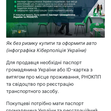
Як без ризику купити та оформити авто
(інфографіка Кіберполіція України)
Для продавця необхідні паспорт
громадянина України або ID-картка з
витягом про місце проживання, РНОКПП
та свідоцтво про реєстрацію
транспортного засобу.
Покупцеві потрібно мати паспорт
громадянина України та реєстраційний