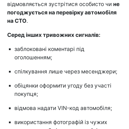
відмовляється зустрітися особисто чи
не
погоджується на перевірку автомобіля
на СТО
.
Серед інших тривожних сигналів:
заблоковані коментарі під
оголошенням;
спілкування лише через месенджери;
обіцянки оформити угоду без участі
покупця;
відмова надати VIN-код автомобіля;
використання фотографій із чужих