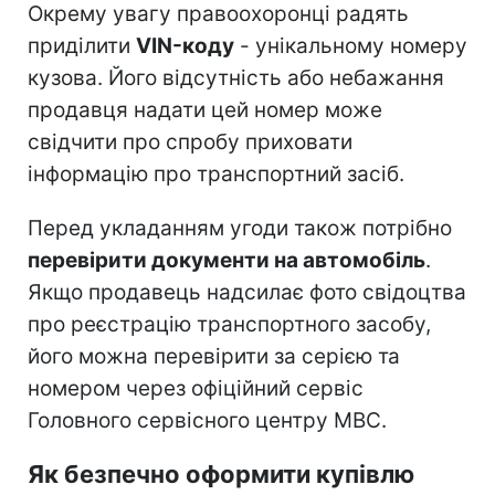
Окрему увагу правоохоронці радять
приділити
VIN-коду
- унікальному номеру
кузова. Його відсутність або небажання
продавця надати цей номер може
свідчити про спробу приховати
інформацію про транспортний засіб.
Перед укладанням угоди також потрібно
перевірити документи на автомобіль
.
Якщо продавець надсилає фото свідоцтва
про реєстрацію транспортного засобу,
його можна перевірити за серією та
номером через офіційний сервіс
Головного сервісного центру МВС.
Як безпечно оформити купівлю