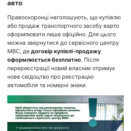
авто
Правоохоронці наголошують, що купівлю
або продаж транспортного засобу варто
оформлювати лише офіційно. Для цього
можна звернутися до сервісного центру
МВС, де
договір купівлі-продажу
оформлюється безплатно
. Після
перереєстрації новий власник отримує
нове свідоцтво про реєстрацію
автомобіля та номерні знаки.