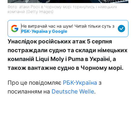
Фото: атаки Росії в Чорному морі торкнулись і німецьких
компаній (Getty Images)
Не витрачай час на шум! Читай тільки суть з
РБК-Україна у Google
Унаслідок російських атак 5 серпня
постраждали судно та склади німецьких
компаній Liqui Moly і Puma в Україні, а
також вантажне судно в Чорному морі.
Про це повідомляє
РБК-Україна
з
посиланням на
Deutsche Welle
.