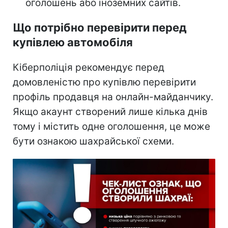
оголошень або іноземних сайтів.
Що потрібно перевірити перед
купівлею автомобіля
Кіберполіція рекомендує перед
домовленістю про купівлю перевірити
профіль продавця на онлайн-майданчику.
Якщо акаунт створений лише кілька днів
тому і містить одне оголошення, це може
бути ознакою шахрайської схеми.