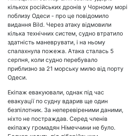
кількох російських дронів у Чорному морі
поблизу Одеси - про це повідомило
видання Bild. Через атаку відмовили
кілька технічних систем, судно втратило
здатність маневрувати, і на ньому
спалахнула пожежа. Атака сталась 5
серпня, коли судно перебувало
приблизно за 21 морську милю від порту
Одеси.
Екіпаж евакуювали, однак під час
евакуації по судну вдарив ще один
безпілотник. За неперевіреними даними,
ніхто не постраждав. Серед членів
екіпажу громадян Німеччини не було.