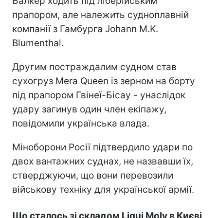
Балкер ходить під ліберійським
прапором, але належить судноплавній
компанії з Гамбурга Johann M.K.
Blumenthal.
Другим постраждалим судном став
сухогруз Mera Queen із зерном на борту
під прапором Гвінеї-Бісау - унаслідок
удару загинув один член екіпажу,
повідомили українська влада.
Міноборони Росії підтвердило удари по
двох вантажних суднах, не назвавши їх,
стверджуючи, що вони перевозили
військову техніку для української армії.
Що сталось зі складом Liqui Moly в Києві