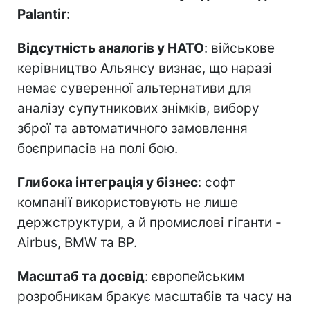
Palantir
:
Відсутність аналогів у НАТО
: військове
керівництво Альянсу визнає, що наразі
немає суверенної альтернативи для
аналізу супутникових знімків, вибору
зброї та автоматичного замовлення
боєприпасів на полі бою.
Глибока інтеграція у бізнес
: софт
компанії використовують не лише
держструктури, а й промислові гіганти -
Airbus, BMW та BP.
Масштаб та досвід
: європейським
розробникам бракує масштабів та часу на