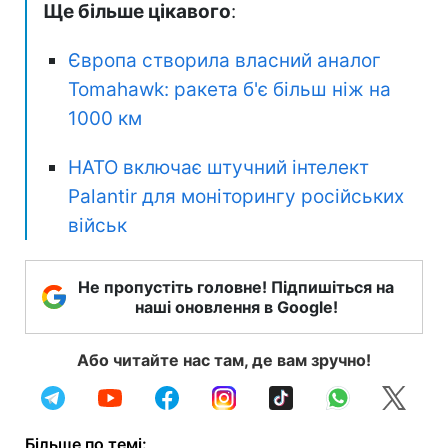
Ще більше цікавого
:
Європа створила власний аналог
Tomahawk: ракета б'є більш ніж на
1000 км
НАТО включає штучний інтелект
Palantir для моніторингу російських
військ
Не пропустіть головне! Підпишіться на
наші оновлення в Google!
Або читайте нас там, де вам зручно!
Більше по темі: