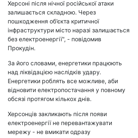
Херсоні після нічної російської атаки
залишається складною. Через
пошкодження об’єкта критичної
інфраструктури місто наразі залишається
без електроенергії", - повідомив
Прокудін.
За його словами, енергетики працюють
над ліквідацією наслідків удару.
Енергетики роблять все можливе, аби
відновити електропостачання у повному
обсязі протягом кількох днів.
Херсонців закликають після появи
електроенергії не перевантажувати
мережу - не вмикати одразу