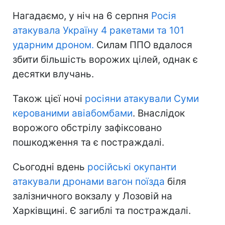
Нагадаємо, у ніч на 6 серпня
Росія
атакувала Україну 4 ракетами та 101
ударним дроном.
Силам ППО вдалося
збити більшість ворожих цілей, однак є
десятки влучань.
Також цієї ночі
росіяни атакували Суми
керованими авіабомбами
. Внаслідок
ворожого обстрілу зафіксовано
пошкодження та є постраждалі.
Сьогодні вдень
російські окупанти
атакували дронами вагон поїзда
біля
залізничного вокзалу у Лозовій на
Харківщині. Є загиблі та постраждалі.