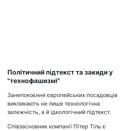
Політичний підтекст та закиди у
"технофашизмі"
Занепокоєння європейських посадовців
викликають не лише технологічна
залежність, а й ідеологічний підтекст.
Співзасновник компанії Пітер Тіль є