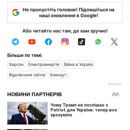
Не пропустіть головне! Підпишіться на
наші оновлення в Google!
Або читайте нас там, де вам зручно!
Більше по темі:
Херсон
Електроенергія
Війна в Україні
Відключеня світла
Блекаут