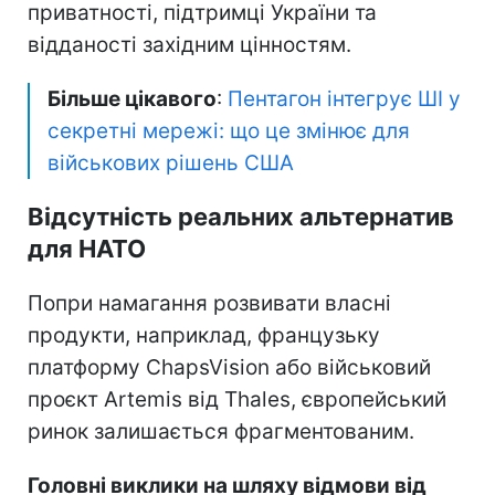
приватності, підтримці України та
відданості західним цінностям.
Більше цікавого
:
Пентагон інтегрує ШІ у
секретні мережі: що це змінює для
військових рішень США
Відсутність реальних альтернатив
для НАТО
Попри намагання розвивати власні
продукти, наприклад, французьку
платформу ChapsVision або військовий
проєкт Artemis від Thales, європейський
ринок залишається фрагментованим.
Головні виклики на шляху відмови від