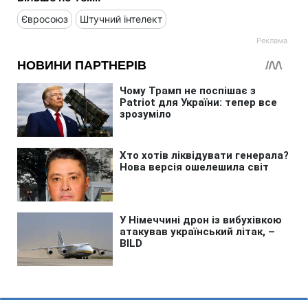
Євросоюз
Штучний інтелект