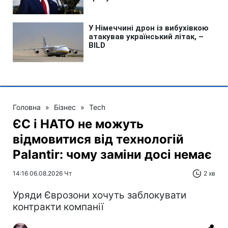
Головна
»
Бізнес
»
Tech
ЄС і НАТО не можуть
відмовитися від технологій
Palantir: чому заміни досі немає
14:16 06.08.2026 Чт
2 хв
Уряди Єврозони хочуть заблокувати
контракти компанії