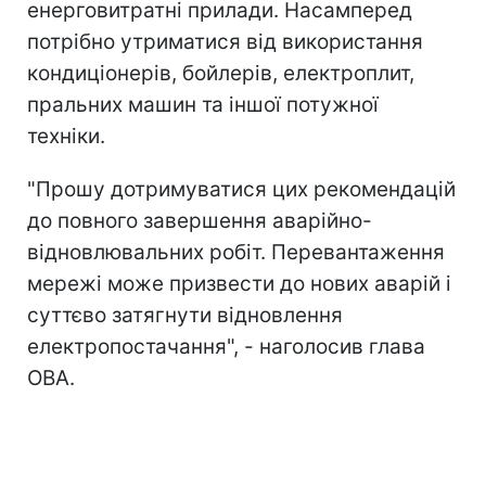
енерговитратні прилади. Насамперед
потрібно утриматися від використання
кондиціонерів, бойлерів, електроплит,
пральних машин та іншої потужної
техніки.
"Прошу дотримуватися цих рекомендацій
до повного завершення аварійно-
відновлювальних робіт. Перевантаження
мережі може призвести до нових аварій і
суттєво затягнути відновлення
електропостачання", - наголосив глава
ОВА.