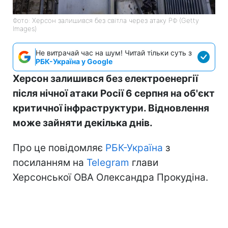
Фото: Херсон залишився без світла через атаку РФ (Getty
Images)
Не витрачай час на шум! Читай тільки суть з
РБК-Україна у Google
Херсон залишився без електроенергії
після нічної атаки Росії 6 серпня на об'єкт
критичної інфраструктури. Відновлення
може зайняти декілька днів.
Про це повідомляє
РБК-Україна
з
посиланням на
Telegram
глави
Херсонської ОВА Олександра Прокудіна.