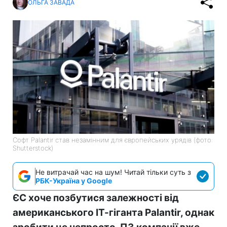
ОЛЬГА ЗАВАДА
Софт Palantir став незамінним для європейських урядів (фото:
Shutterstock)
Не витрачай час на шум! Читай тільки суть з
РБК-Україна у Google
ЄС хоче позбутися залежності від
американського ІТ-гіганта Palantir, однак