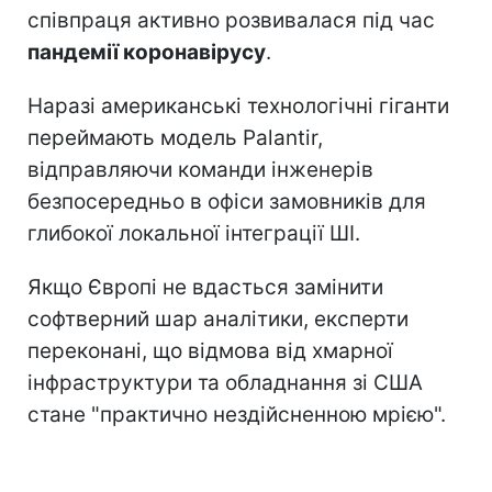
співпраця активно розвивалася під час
пандемії коронавірусу
.
Наразі американські технологічні гіганти
переймають модель Palantir,
відправляючи команди інженерів
безпосередньо в офіси замовників для
глибокої локальної інтеграції ШІ.
Якщо Європі не вдасться замінити
софтверний шар аналітики, експерти
переконані, що відмова від хмарної
інфраструктури та обладнання зі США
стане "практично нездійсненною мрією".