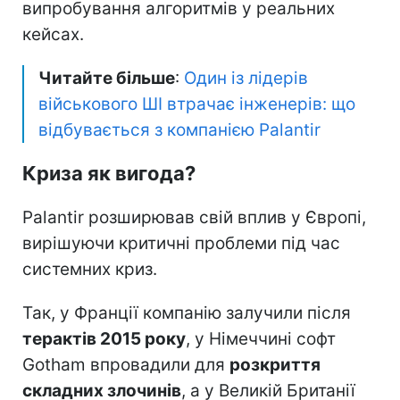
випробування алгоритмів у реальних
кейсах.
Читайте більше
:
Один із лідерів
військового ШІ втрачає інженерів: що
відбувається з компанією Palantir
Криза як вигода?
Palantir розширював свій вплив у Європі,
вирішуючи критичні проблеми під час
системних криз.
Так, у Франції компанію залучили після
терактів 2015 року
, у Німеччині софт
Gotham впровадили для
розкриття
складних злочинів
, а у Великій Британії