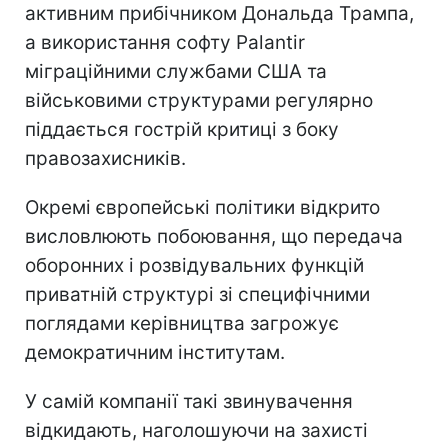
активним прибічником Дональда Трампа,
а використання софту Palantir
міграційними службами США та
військовими структурами регулярно
піддається гострій критиці з боку
правозахисників.
Окремі європейські політики відкрито
висловлюють побоювання, що передача
оборонних і розвідувальних функцій
приватній структурі зі специфічними
поглядами керівництва загрожує
демократичним інститутам.
У самій компанії такі звинувачення
відкидають, наголошуючи на захисті