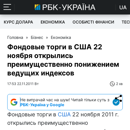
UA
КУРС ДОЛАРА
ЕКОНОМІКА
ОСОБИСТІ ФІНАНСИ
TEC
Головна
»
Бізнес
»
Економіка
Фондовые торги в США 22
ноября открылись
преимущественно понижением
ведущих индексов
17:53 22.11.2011 Вт
2 хв
Не витрачай час на шум! Читай тільки суть з
РБК-Україна у Google
Фондовые торги в
США
22 ноября 2011 г.
открылись преимущественно