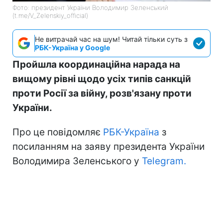
Фото: президент України Володимир Зеленський
(t.me/V_Zelenskiy_official)
Не витрачай час на шум! Читай тільки суть з
РБК-Україна у Google
Пройшла координаційна нарада на
вищому рівні щодо усіх типів санкцій
проти Росії за війну, розв'язану проти
України.
Про це повідомляє
РБК-Україна
з
посиланням на заяву президента України
Володимира Зеленського у
Telegram.