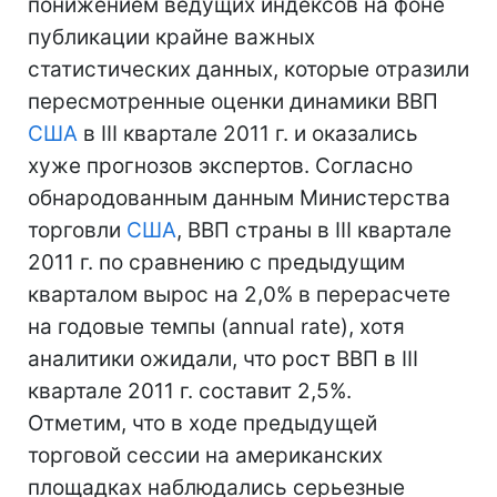
понижением ведущих индексов на фоне
публикации крайне важных
статистических данных, которые отразили
пересмотренные оценки динамики ВВП
США
в III квартале 2011 г. и оказались
хуже прогнозов экспертов. Согласно
обнародованным данным Министерства
торговли
США
, ВВП страны в III квартале
2011 г. по сравнению с предыдущим
кварталом вырос на 2,0% в перерасчете
на годовые темпы (annual rate), хотя
аналитики ожидали, что рост ВВП в III
квартале 2011 г. составит 2,5%.
Отметим, что в ходе предыдущей
торговой сессии на американских
площадках наблюдались серьезные