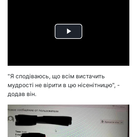
Play
Video
"Я сподіваюсь, що всім вистачить
мудрості не вірити в цю нісенітницю", -
додав він.