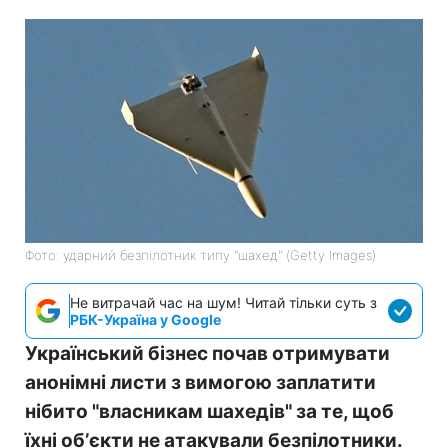
Фото: ударний безпілотник типу "шахед" (Getty Images)
Не витрачай час на шум! Читай тільки суть з
РБК-Україна у Google
Український бізнес почав отримувати
анонімні листи з вимогою заплатити
нібито "власникам шахедів" за те, щоб
їхні обʼєкти не атакували безпілотники.